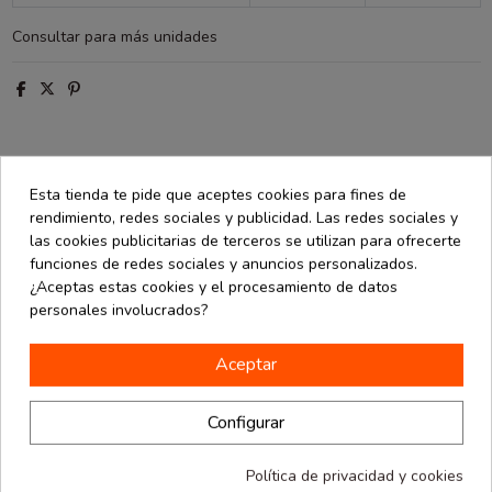
Consultar para más unidades
Descripción
Esta tienda te pide que aceptes cookies para fines de
rendimiento, redes sociales y publicidad. Las redes sociales y
Detalles de producto
las cookies publicitarias de terceros se utilizan para ofrecerte
funciones de redes sociales y anuncios personalizados.
Opiniones
(0)
¿Aceptas estas cookies y el procesamiento de datos
personales involucrados?
Postal "Somnis d'infant" con desplegable, "pop up". Gracias a un
cálculo laborioso y una estructura precisa, la figura se despliega
Aceptar
perfectamente. Cuenta con una tarjeta extraíble para escribir un
mensaje. Hecha a mano con papel ecológico. Medida de 15x15 cm.
Configurar
Política de privacidad y cookies
16 productos en la misma categoría: