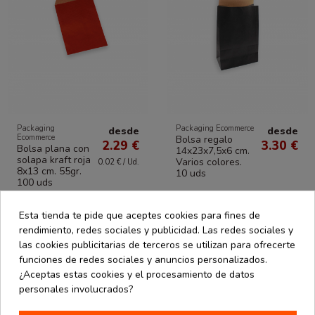
Packaging
Packaging Ecommerce
desde
desde
Ecommerce
Bolsa regalo
2.29 €
3.30 €
Bolsa plana con
14x23x7,5x6 cm.
solapa kraft roja
Varios colores.
0.02 € / Ud.
8x13 cm. 55gr.
10 uds
100 uds
Esta tienda te pide que aceptes cookies para fines de
rendimiento, redes sociales y publicidad. Las redes sociales y
las cookies publicitarias de terceros se utilizan para ofrecerte
funciones de redes sociales y anuncios personalizados.
¿Aceptas estas cookies y el procesamiento de datos
personales involucrados?