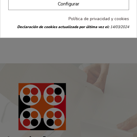
Configurar
Personalizables
Personalizables
desde
desde
Política de privacidad y cookies
Visera cartón
Visera cartón
0.17 €
0.17 €
con elástico.
con elástico.
Declaración de cookies actualizada por última vez el:
14/03/2024
Color Naranja
Color Rojo