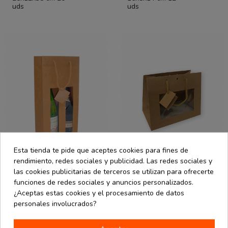
uds
uds
Esta tienda te pide que aceptes cookies para fines de
rendimiento, redes sociales y publicidad. Las redes sociales y
las cookies publicitarias de terceros se utilizan para ofrecerte
Packaging Ecommerce
Packaging Ecommerce
desde
desde
funciones de redes sociales y anuncios personalizados.
Bolsa asa cordón
Bolsa asa cordón
0.99 €
1.02 €
con ventana
con ventana
¿Aceptas estas cookies y el procesamiento de datos
18x8,8x38 cm 20
24x14x19,5 cm
personales involucrados?
uds
10 uds