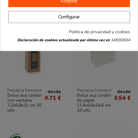
Aceptar
Configurar
Política de privacidad y cookies
Declaración de cookies actualizada por última vez el:
14/03/2024
Packaging Ecommerce
Packaging Ecommerce
desde
desde
Bolsa asa cordón
Bolsa asa cordón
0.71 €
0.54 €
con ventana
de papel
7,2x6,8x31 cm 20
11,4x6,6x14,6 cm
uds
20 uds