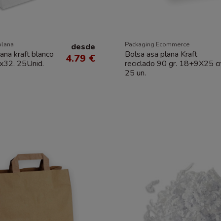
plana
Packaging Ecommerce
desde
ana kraft blanco
Bolsa asa plana Kraft
4.79 €
x32. 25Unid.
reciclado 90 gr. 18+9X25 c
25 un.