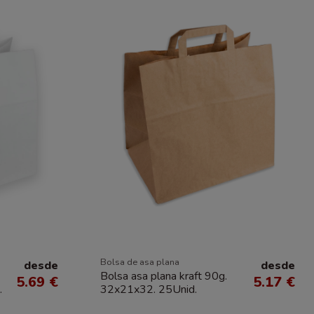
Bolsa de asa plana
desde
desde
Bolsa asa plana kraft 90g.
5.69 €
5.17 €
.
32x21x32. 25Unid.