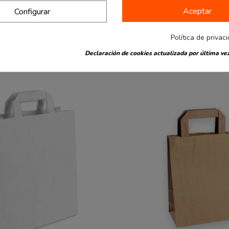
plana
Bolsa de asa plana
Aceptar
desde
Configurar
ana kraft 90g.
Bolsa asa plana kraft blanco
4.13 €
25Unid.
90g. 18x9x25. 25Unid.
Política de privac
Declaración de cookies actualizada por última vez