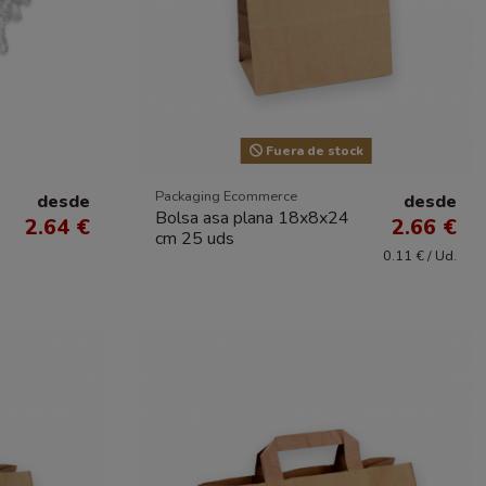
Fuera de stock
Packaging Ecommerce
desde
desde
Bolsa asa plana 18x8x24
2.64 €
2.66 €
cm 25 uds
0.11 € / Ud.