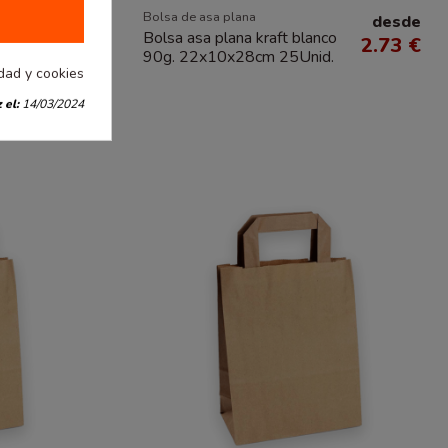
Bolsa de asa plana
desde
desde
Bolsa asa plana kraft blanco
2.19 €
2.73 €
90g. 22x10x28cm 25Unid.
idad y cookies
 el:
14/03/2024