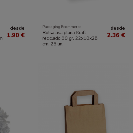
Packaging Ecommerce
desde
desde
Bolsa asa plana Kraft
1.90 €
2.36 €
m.
reciclado 90 gr. 22x10x28
cm. 25 un.