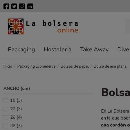
Packaging
Hostelería
Take Away
Dive
Inicio
Packaging Ecommerce
Bolsas de papel
Bolsa de asa plana
Bolsa
ANCHO (cm)
18
(3)
22
(3)
En La Bolsera 
26
(4)
en la que podr
asa cordón
32
(7)