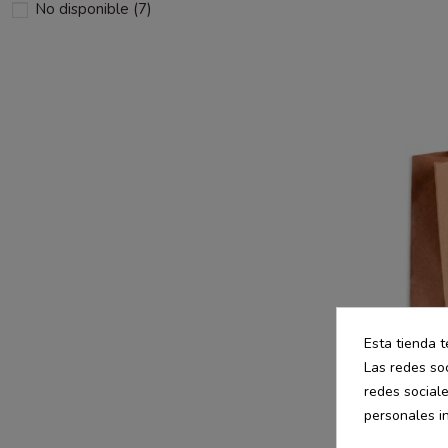
No disponible
(7)
Esta tienda t
Las redes soc
redes social
personales i