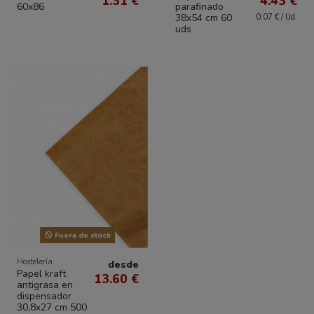
1.31 €
4.43 €
60x86
parafinado
38x54 cm 60
0.07 € / Ud.
uds
Fuera de stock
Hostelería
desde
Papel kraft
13.60 €
antigrasa en
dispensador
30,8x27 cm 500