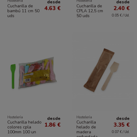
Hostelería
Hostelería
desde
desde
Cucharilla de
Cucharilla de
4.63 €
2.40 €
bambú 11 cm 50
CPLA 12,5 cm
uds
50 uds
0.05 € / Ud.
Hostelería
Hostelería
desde
desde
Cucharilla helado
Cucharilla
1.86 €
3.35 €
colores cpla
helado de
100mm 100 un
madera
0.07 € / Ud.
enfundada