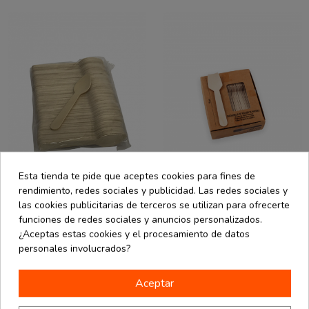
Esta tienda te pide que aceptes cookies para fines de
rendimiento, redes sociales y publicidad. Las redes sociales y
las cookies publicitarias de terceros se utilizan para ofrecerte
Hostelería
Hostelería
desde
desde
Cucharillas de
Cucharillas de
funciones de redes sociales y anuncios personalizados.
2.60 €
3.14 €
madera 11 cm
madera para
¿Aceptas estas cookies y el procesamiento de datos
100 uds
helado
0.03 € / Ud.
0.03 € / Ud.
personales involucrados?
9,5x1,7x0,1 cm
100 uds
Aceptar