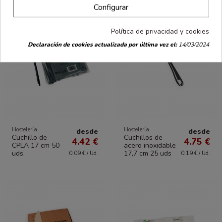
Configurar
Política de privacidad y cookies
Declaración de cookies actualizada por última vez el:
14/03/2024
Hostelería
Hostelería
desde
desde
Cuchillo de
Cuchillos de
4.42 €
4.75 €
CPLA 17 cm 50
acero inoxidable
uds
17,7 cm 25 uds
0.09 € / Ud.
0.19 € / Ud.