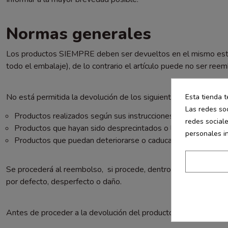
Normas generales
Los productos SIEMPRE deben ser devueltos en el mismo estado 
todo el embalaje), de lo contrario el artículo puede no ser ree
No está permitida la devolución de los siguientes productos:
Esta tienda t
Las redes soc
Productos realizados según sus instrucciones o personalizad
redes social
Productos que hayan sido desprecintados o los herméticame
personales i
Productos que puedan deteriorarse o caducar con rapidez (po
Se procederá al reembolso, si procede, dentro de 14 días a part
por defecto, desperfecto o daño.
Antes de proceder a la devolución del producto es recomendab