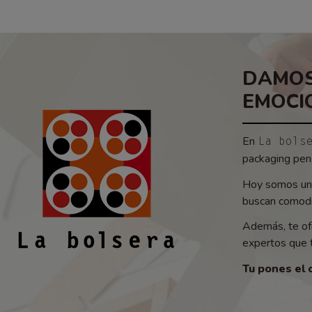
DAMOS
EMOCI
En
La bols
packaging pens
Hoy somos un 
buscan comodid
Además, te of
expertos que t
Tu pones el 