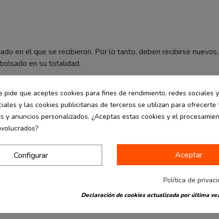
en el que se recibieron. Por lo tanto, deben recibirse nuevos,
mbolsado en su totalidad.
e pide que aceptes cookies para fines de rendimiento, redes sociales y
iales y las cookies publicitarias de terceros se utilizan para ofrecerte
os.
es y anuncios personalizados. ¿Aceptas estas cookies y el procesamie
nte cerrados.
nvolucrados?
r ejemplo maquillajes, velas de chocolate, bengalas,…)
Aceptar
Configurar
ir de la recepción del producto. No se incluirá en el reembolso ni
Política de privac
Declaración de cookies actualizada por última vez
le ponerse en contacto en el correo electrónico
ventas@bolse