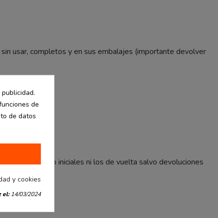
 sin usar, completos y en sus embalajes (importante devolver
 publicidad.
 funciones de
nto de datos
 gastos de envío iniciales ni los de vuelta salvo devoluciones
idad y cookies
 el:
14/03/2024
ra.net