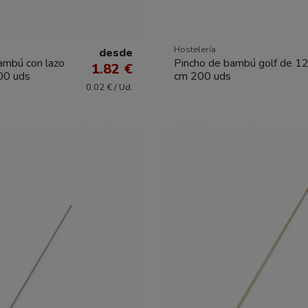
Hostelería
desde
ambú con lazo
Pincho de bambú golf de 1
1.82 €
00 uds
cm 200 uds
0.02 € / Ud.