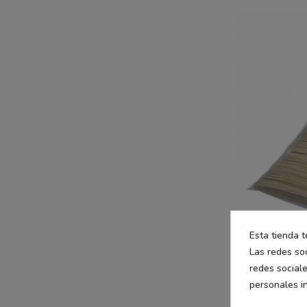
Esta tienda t
Las redes soc
redes social
personales i
Hostelería