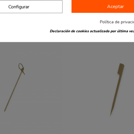
e madera 16,5 cm
Palillos enfundados 2x6,5
2.93 €
Aceptar
Configurar
cm 1000 uds
0.03 € / Ud.
Política de privac
Declaración de cookies actualizada por última vez