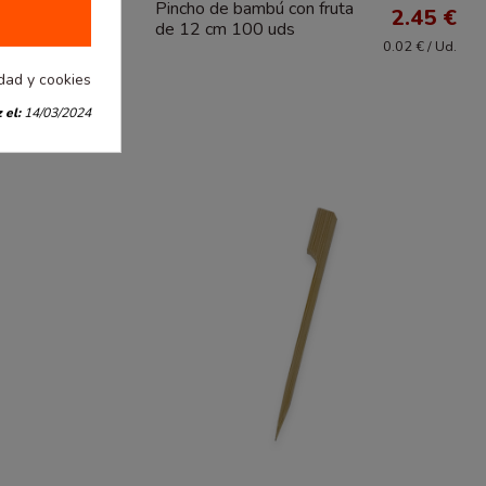
Pincho de bambú con fruta
2.36 €
2.45 €
de 12 cm 100 uds
0.00 € / Ud.
0.02 € / Ud.
idad y cookies
 el:
14/03/2024