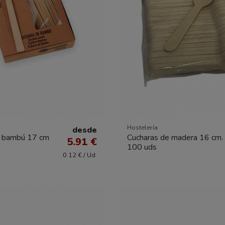
Hostelería
desde
e bambú 17 cm
Cucharas de madera 16 cm.
5.91 €
100 uds
0.12 € / Ud.