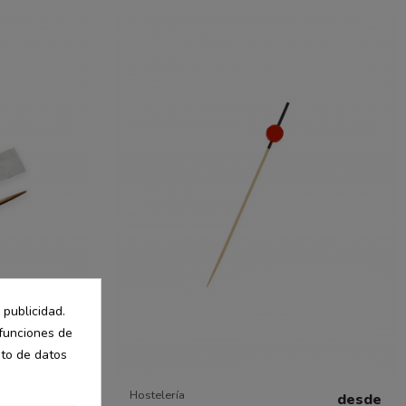
 publicidad.
 funciones de
nto de datos
Hostelería
desde
desde