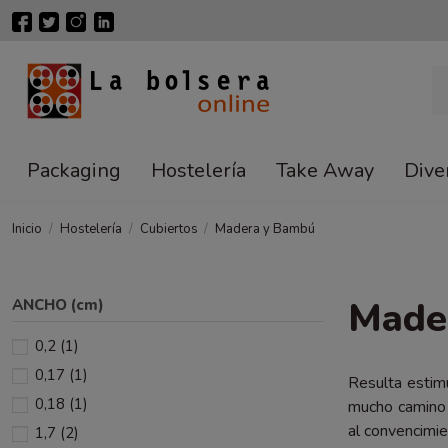
Packaging
Hostelería
Take Away
Dive
Inicio
Hostelería
Cubiertos
Madera y Bambú
Made
ANCHO (cm)
0,2
(1)
0,17
(1)
Resulta estimu
0,18
(1)
mucho camino p
al convencimie
1,7
(2)