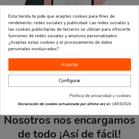
Esta tienda te pide que aceptes cookies para fines de
rendimiento, redes sociales y publicidad. Las redes sociales y
las cookies publicitarias de terceros se utilizan para ofrecerte
funciones de redes sociales y anuncios personalizados.
¿Aceptas estas cookies y el procesamiento de datos
personales involucrados?
Selecciona tu producto,
Aceptar
haz click en personalizar:
Configurar
diséñalo a tu gusto ¡y
Política de privacidad y cookies
listo!
Declaración de cookies actualizada por última vez el:
14/03/2024
Nosotros nos encargamos
de todo ¡Así de fácil!