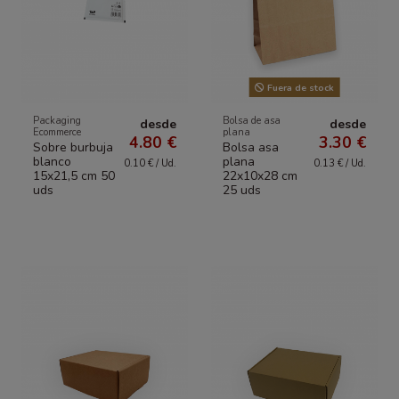
Fuera de stock
Packaging
Bolsa de asa
desde
desde
Ecommerce
plana
4.80 €
3.30 €
Sobre burbuja
Bolsa asa
blanco
plana
0.10 € / Ud.
0.13 € / Ud.
15x21,5 cm 50
22x10x28 cm
uds
25 uds