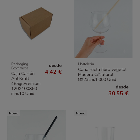
Packaging
Hostelería
desde
Ecommerce
Caña recta fibra vegetal
4.42 €
Caja Cartón
Madera C/Natural
Aut.Kraft
8X23cm.1.000 Unid
485gr.Premium
desde
120X100X80
30.55 €
mm.10 Unid.
Nuevo
Nuevo