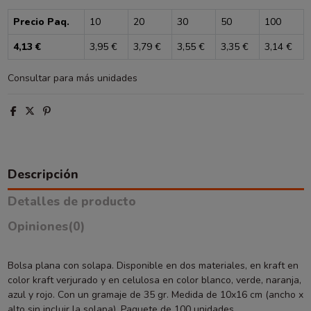
Precio Paq.
10
20
30
50
100
4,13 €
3,95 €
3,79 €
3,55 €
3,35 €
3,14 €
Consultar para más unidades
Descripción
Detalles de producto
Opiniones
(0)
Bolsa plana con solapa. Disponible en dos materiales, en kraft en
color kraft verjurado y en celulosa en color blanco, verde, naranja,
azul y rojo. Con un gramaje de 35 gr. Medida de 10x16 cm (ancho x
alto sin incluir la solapa). Paquete de 100 unidades.