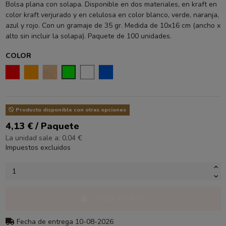
Bolsa plana con solapa. Disponible en dos materiales, en kraft en
color kraft verjurado y en celulosa en color blanco, verde, naranja,
azul y rojo. Con un gramaje de 35 gr. Medida de 10x16 cm (ancho x
alto sin incluir la solapa). Paquete de 100 unidades.
COLOR
ROJO
NARANJA
KRAFT VERJURADO
VERDE
BLANCO
AZUL
Producto disponible con otras opciones
4,13 € / Paquete
La unidad sale a: 0,04 €
Impuestos excluidos
Añadir al carrito
Fecha de entrega 10-08-2026