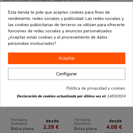
Esta tienda te pide que aceptes cookies para fines de
rendimiento, redes sociales y publicidad. Las redes sociales y
Los clientes que compraron este producto
las cookies publicitarias de terceros se utilizan para ofrecerte
también han comprado:
funciones de redes sociales y anuncios personalizados.
¿Aceptas estas cookies y el procesamiento de datos
personales involucrados?
Aceptar
Configurar
Política de privacidad y cookies
Declaración de cookies actualizada por última vez el:
14/03/2024
Packaging
Packaging
desde
desde
Ecommerce
Ecommerce
2.39 €
4.08 €
Bolsa plana
Bolsa plana