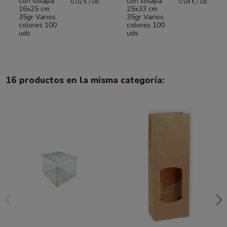
con solapa
con solapa
0.02 € / Ud.
0.04 € / Ud.
16x25 cm
25x33 cm
35gr Varios
35gr Varios
colores 100
colores 100
uds
uds
16 productos en la misma categoría: