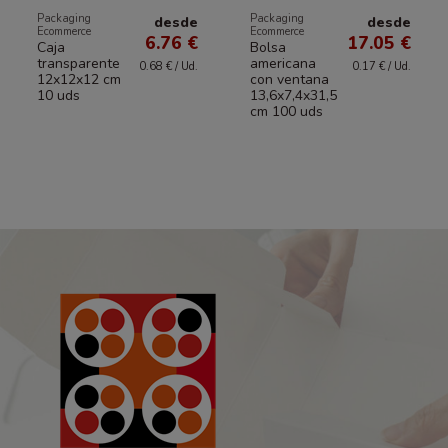
Packaging
Packaging
desde
desde
Ecommerce
Ecommerce
6.76 €
17.05 €
Caja
Bolsa
transparente
americana
0.68 € / Ud.
0.17 € / Ud.
12x12x12 cm
con ventana
10 uds
13,6x7,4x31,5
cm 100 uds