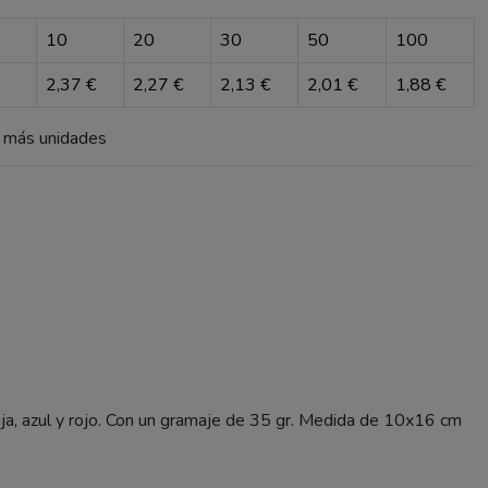
10
20
30
50
100
2,37 €
2,27 €
2,13 €
2,01 €
1,88 €
a más unidades
anja, azul y rojo. Con un gramaje de 35 gr. Medida de 10x16 cm