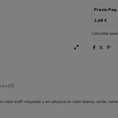
Precio Paq.
2,48 €
Consultar par
nes
(0)
en color kraft verjurado y en celulosa en color blanco, verde, nar