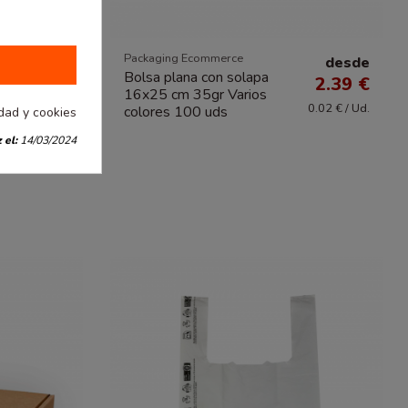
as opciones
Packaging Ecommerce
desde
desde
Bolsa plana con solapa
6.02 €
2.39 €
16x25 cm 35gr Varios
0.02 € / Ud.
colores 100 uds
idad y cookies
 el:
14/03/2024