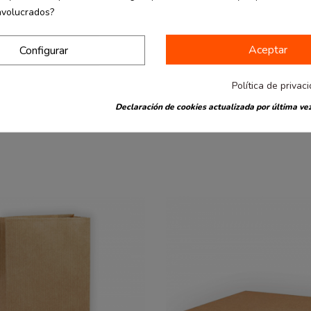
nvolucrados?
Fuera de stock
Producto disponible con otr
commerce
Packaging Ecommerce
desde
Aceptar
Configurar
ihumedad
Bolsa asa retorcida
1.85 €
cm 100 uds
32x12x41 cm. Varios
0.02 € / Ud.
colores. 25 uds
Política de privac
Declaración de cookies actualizada por última vez