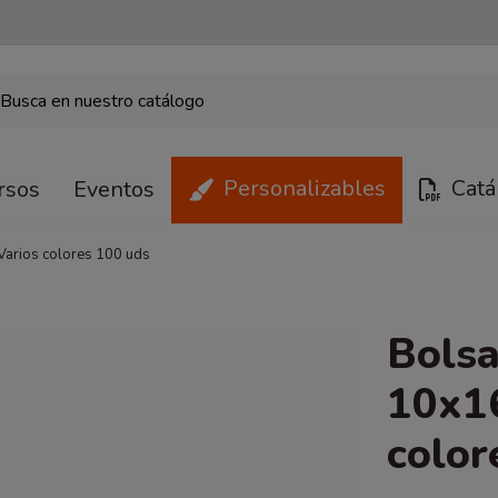
Personalizables
Catá
rsos
Eventos
Varios colores 100 uds
Bolsa
10x16
color