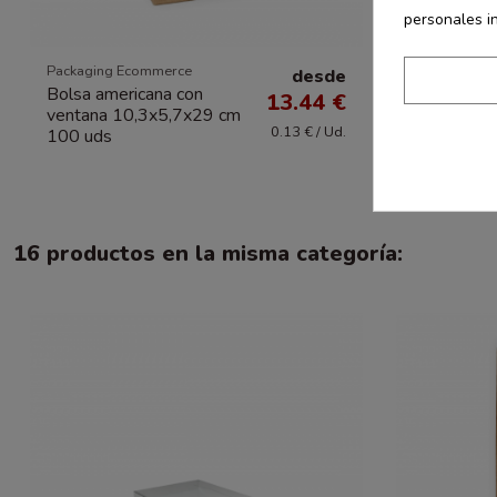
personales i
Packaging Ecommerce
Packaging E
desde
Bolsa americana con
Bolsa ant
13.44 €
ventana 10,3x5,7x29 cm
14x7x24 
0.13 € / Ud.
100 uds
16 productos en la misma categoría: