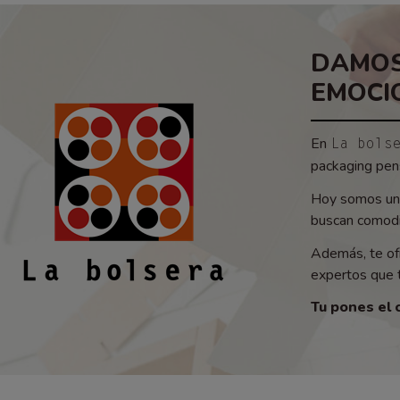
DAMOS
EMOCI
En
La bols
packaging pens
Hoy somos un 
buscan comodid
Además, te of
expertos que t
Tu pones el 