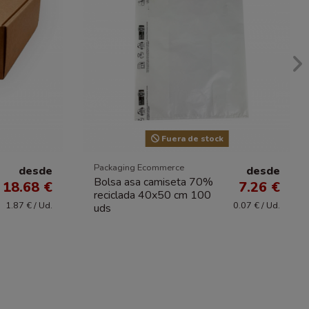
Fuera de stock
Packaging Ecommerce
desde
desde
Bolsa asa camiseta 70%
18.68 €
7.26 €
reciclada 40x50 cm 100
1.87 € / Ud.
0.07 € / Ud.
uds