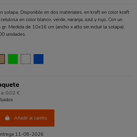
n solapa. Disponible en dos materiales, en kraft en color kraft
celulosa en color blanco, verde, naranja, azul y rojo. Con un
gr. Medida de 10x16 cm (ancho x alto sin incluir la solapa).
00 unidades.
ANJA
KRAFT VERJURADO
VERDE
BLANCO
AZUL
Paquete
 a: 0,02 €
luidos
Añadir al carrito
entrega 11-08-2026