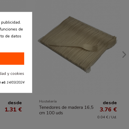
 publicidad.
 funciones de
nto de datos
idad y cookies
 el:
14/03/2024
Hostelería
desde
desde
Tenedores de madera 16,5
1.31 €
3.76 €
cm 100 uds
0.04 € / Ud.