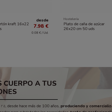
Hostelería
desde
rtón kraft 16x22
Plato de caña de azúcar
7.98 €
s
26x20 cm 50 uds
0.08 € / Ud.
 CUERPO A TUS
ONES
, desde hace más de 100 años,
produciendo y comerciali
era