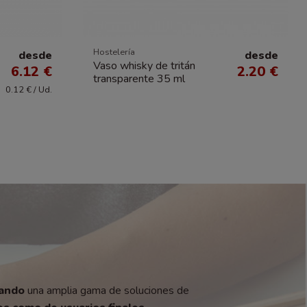
Hostelería
desde
desde
Vaso whisky de tritán
6.12 €
2.20 €
transparente 35 ml
0.12 € / Ud.
zando
una amplia gama de soluciones de