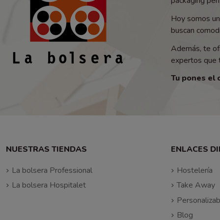
packaging pens
Hoy somos un 
buscan comodid
Además, te of
expertos que t
Tu pones el 
NUESTRAS TIENDAS
ENLACES D
La bolsera Professional
Hostelería
La bolsera Hospitalet
Take Away
Personalizab
Blog