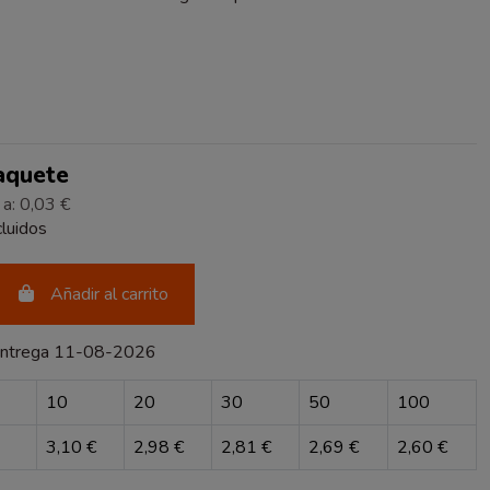
Paquete
 a: 0,03 €
luidos
Añadir al carrito
entrega 11-08-2026
10
20
30
50
100
3,10 €
2,98 €
2,81 €
2,69 €
2,60 €