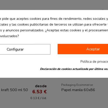
e pide que aceptes cookies para fines de rendimiento, redes sociales y
iales y las cookies publicitarias de terceros se utilizan para ofrecerte
es y anuncios personalizados. ¿Aceptas estas cookies y el procesamie
nvolucrados?
Aceptar
Configurar
Política de privac
Declaración de cookies actualizada por última vez
Fuera de stock
Packaging Ecommerce
desde
 kraft 500 ml 50
Papel manila 60x86
6.53 €
0.13 € / Ud.