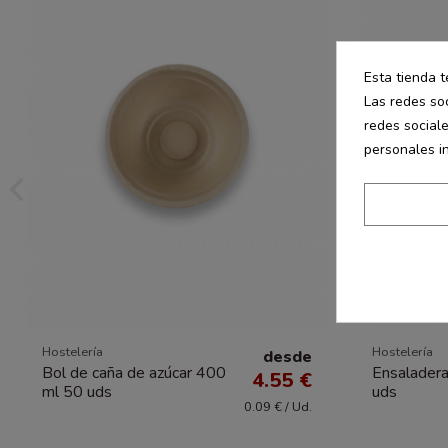
Esta tienda t
Las redes soc
redes social
personales i
Hostelería
Hostelería
desde
Bol de caña de azúcar 400
Ensaladera
4.55 €
ml 50 uds
uds
0.09 € / Ud.