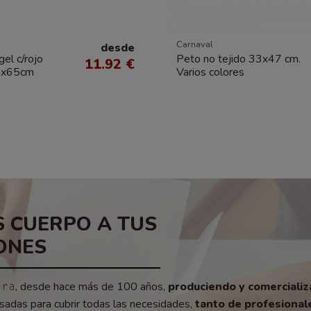
Carnaval
desde
el c/rojo
Peto no tejido 33x47 cm.
11.92 €
5x65cm
Varios colores
 CUERPO A TUS
ONES
, desde hace más de 100 años,
produciendo y comerciali
era
adas para cubrir todas las necesidades,
tanto de profesionale