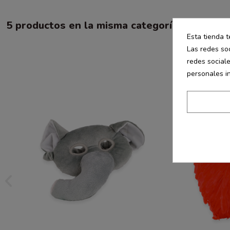
5 productos en la misma categoría:
Esta tienda t
Las redes soc
redes social
personales i