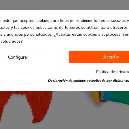
e pide que aceptes cookies para fines de rendimiento, redes sociales y
iales y las cookies publicitarias de terceros se utilizan para ofrecerte
-50%
es y anuncios personalizados. ¿Aceptas estas cookies y el procesamie
nvolucrados?
Aceptar
Configurar
Política de privac
Declaración de cookies actualizada por última vez