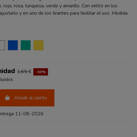
, rojo, rosa, turquesa, verde y amarillo. Con veltro en los
ajustarlo y en uno de los tirantes para facilitar el uso. Medida
DE
BLANCO
AZUL
TURQUESA
AMARILLO
nidad
1,65 €
-50%
luidos
Añadir al carrito
entrega 11-08-2026