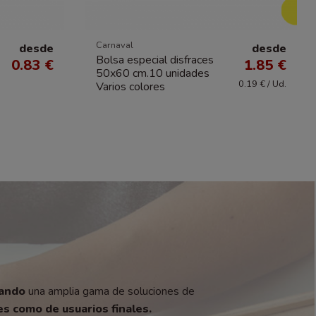
Carnaval
desde
desde
Bolsa especial disfraces
0.83 €
1.85 €
50x60 cm.10 unidades
0.19 € / Ud.
Varios colores
zando
una amplia gama de soluciones de
s como de usuarios finales.