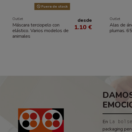
Fuera de stock
Outlet
Outlet
desde
Máscara terciopelo con
Alas de áng
1.10 €
elástico. Varios modelos de
plumas. 6
animales
DAMOS
EMOCI
En
La bols
packaging pens