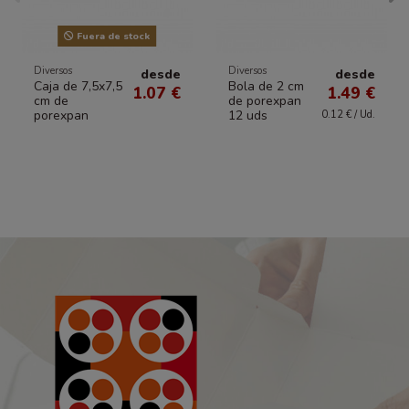
Fuera de stock
Diversos
Diversos
desde
desde
Caja de 7,5x7,5
Bola de 2 cm
1.07 €
1.49 €
cm de
de porexpan
porexpan
12 uds
0.12 € / Ud.