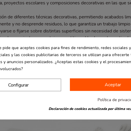
, proyectos escolares y composiciones decorativas en las que se in
cación de diferentes técnicas decorativas, permitiendo acabados l
ente y no desprende residuos, lo que garantiza un trabajo limpio
arse o fijarse sobre distintas superficies sin necesidad de sist
ual en conjuntos o montajes repetitivos. Una base decorativa lige
e pide que aceptes cookies para fines de rendimiento, redes sociales y
iales y las cookies publicitarias de terceros se utilizan para ofrecerte
es y anuncios personalizados. ¿Aceptas estas cookies y el procesamie
nvolucrados?
Aceptar
Configurar
Política de privac
Declaración de cookies actualizada por última vez