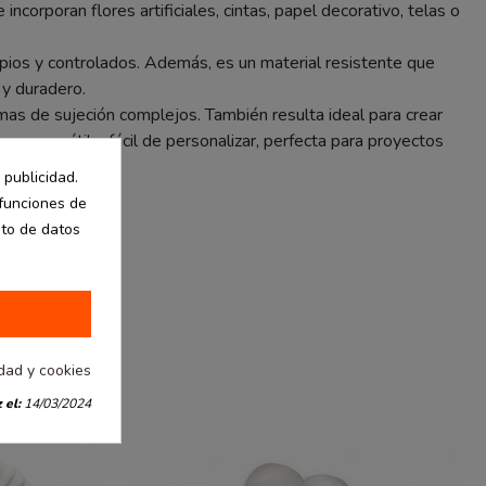
corporan flores artificiales, cintas, papel decorativo, telas o
impios y controlados. Además, es un material resistente que
 y duradero.
emas de sujeción complejos. También resulta ideal para crear
ra, versátil y fácil de personalizar, perfecta para proyectos
 publicidad.
 funciones de
nto de datos
idad y cookies
 el:
14/03/2024