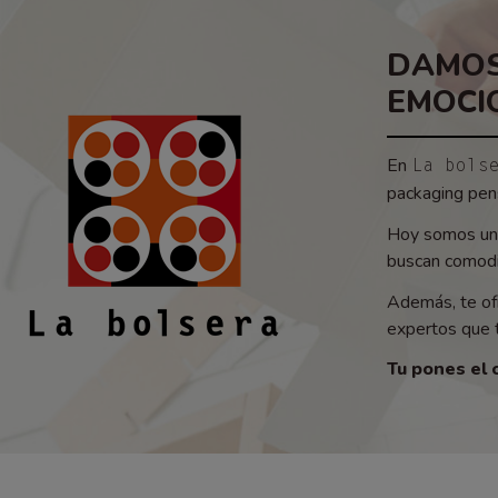
DAMOS
EMOCI
En
La bols
packaging pens
Hoy somos un 
buscan comodid
Además, te of
expertos que t
Tu pones el 