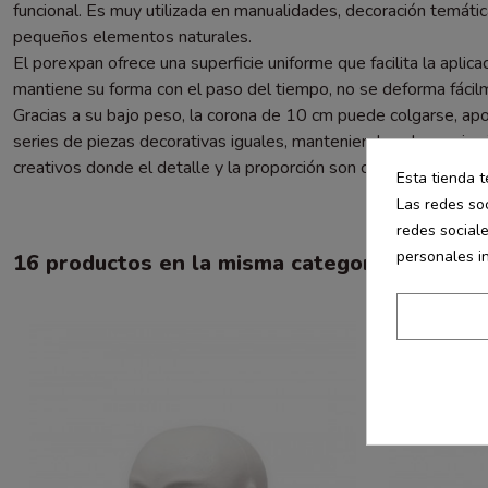
funcional. Es muy utilizada en manualidades, decoración temática
pequeños elementos naturales.
El porexpan ofrece una superficie uniforme que facilita la apli
mantiene su forma con el paso del tiempo, no se deforma fácilm
Gracias a su bajo peso, la corona de 10 cm puede colgarse, apoy
series de piezas decorativas iguales, manteniendo coherencia vis
creativos donde el detalle y la proporción son clave.
Esta tienda t
Las redes soc
redes social
personales i
16 productos en la misma categoría: