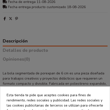
Fecha de entrega 11-08-2026
Fecha entrega producto customizado 18-08-2026
Descripción
Detalles de producto
Opiniones
(0)
La bola segmentada de porexpan de 6 cm es una pieza diseñada
para trabajos creativos y proyectos didácticos que requieren un
formato compacto y divisible. Fabricada en poliestireno expandido,
ofrece una estructura ligera y estable que facilita la manipulación
de cada segmento de forma cómoda y precisa.
Esta tienda te pide que aceptes cookies para fines de
Su diseño modular permite trabajar por partes, lo que resulta
rendimiento, redes sociales y publicidad. Las redes sociales y
especialmente útil en manualidades, maquetas, proyectos
las cookies publicitarias de terceros se utilizan para ofrecerte
escolares o composiciones creativas donde se necesita diferenciar