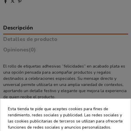
Descripción
Detalles de producto
Opiniones
(0)
El rollo de etiquetas adhesivas “felicidades” en acabado plata es
una opción pensada para acompañar productos y regalos
destinados a celebraciones especiales. Su mensaje directo y
universal permite utilizarla en una amplia variedad de contextos,
aportando un detalle festivo y elegante que mejora la experiencia
de quien recibe el producto.
El acabado plata ofrece una estética sobria y sofisticada, fácil de
Esta tienda te pide que aceptes cookies para fines de
combinar con diferentes estilos de packaging. Estas etiquetas son
rendimiento, redes sociales y publicidad. Las redes sociales y
ideales para cerrar bolsas, cajas o sobres en cumpleaños,
las cookies publicitarias de terceros se utilizan para ofrecerte
aniversarios, celebraciones personales o campañas comerciales
funciones de redes sociales y anuncios personalizados.
vinculadas a fechas señaladas. Su diseño permite añadir un