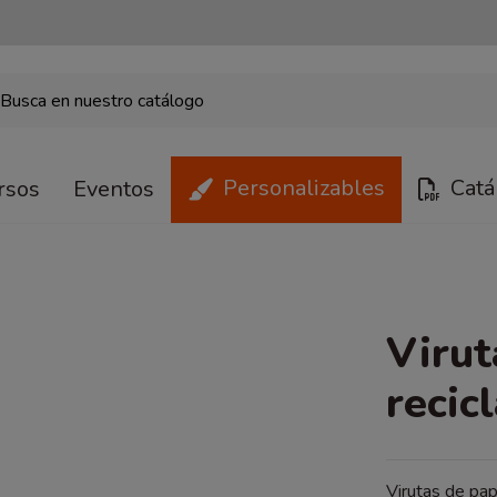
Personalizables
Catá
rsos
Eventos
Virut
recic
Virutas de pap