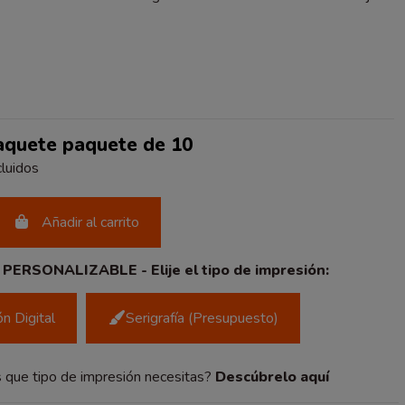
URAL
Paquete paquete de 10
luidos
Añadir al carrito
ERSONALIZABLE - Elije el tipo de impresión:
n Digital
Serigrafía (Presupuesto)
 que tipo de impresión necesitas?
Descúbrelo aquí