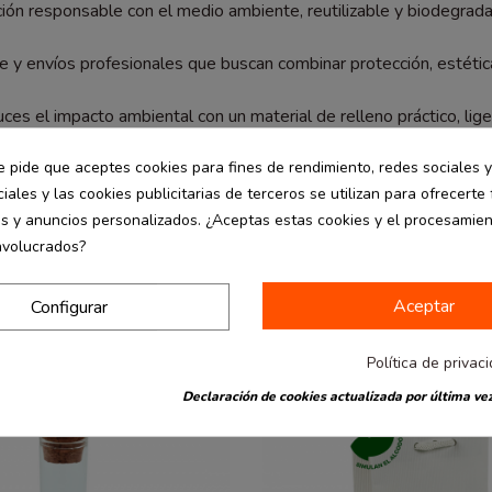
pción responsable con el medio ambiente, reutilizable y biodegrada
 y envíos profesionales que buscan combinar protección, estética
es el impacto ambiental con un material de relleno práctico, liger
e pide que aceptes cookies para fines de rendimiento, redes sociales y
iales y las cookies publicitarias de terceros se utilizan para ofrecerte
es y anuncios personalizados. ¿Aceptas estas cookies y el procesamie
nvolucrados?
Aceptar
Configurar
Política de privac
Declaración de cookies actualizada por última vez