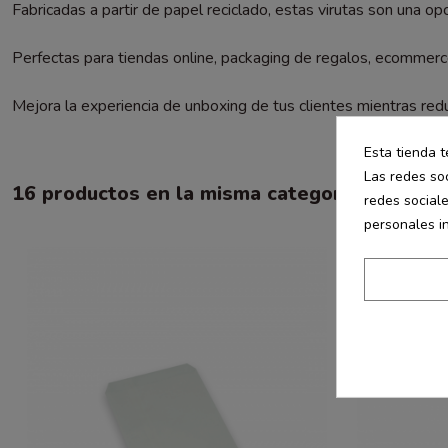
Fabricadas a partir de papel reciclado, estas virutas son una o
Perfectas para tiendas online, packaging de regalos, ecommerce
Mejora la experiencia de unboxing de tus clientes mientras reduc
Esta tienda t
Las redes soc
16 productos en la misma categoría:
redes social
personales i