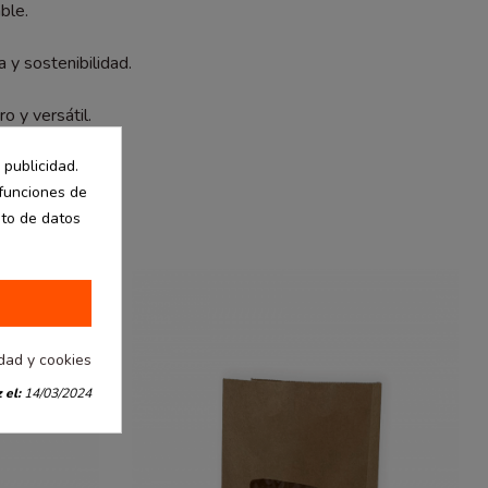
ble.
 y sostenibilidad.
o y versátil.
 publicidad.
 funciones de
nto de datos
idad y cookies
 el:
14/03/2024