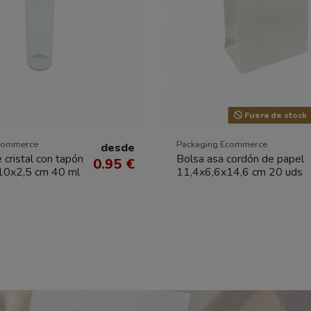
Fuera de stock
commerce
Packaging Ecommerce
desde
 cristal con tapón
Bolsa asa cordón de papel
0.95 €
 10x2,5 cm 40 ml
11,4x6,6x14,6 cm 20 uds