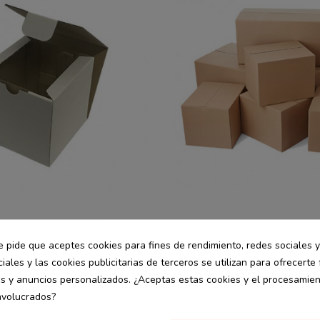
Personalizables
desde
e pide que aceptes cookies para fines de rendimiento, redes sociales y
rtón con tapa
Caja cartón embalaje 1 cana
15.13 €
iales y las cookies publicitarias de terceros se utilizan para ofrecerte
 10x10x10 cm
25x15x15 cm
0.61 € / Ud.
es y anuncios personalizados. ¿Aceptas estas cookies y el procesamie
nvolucrados?