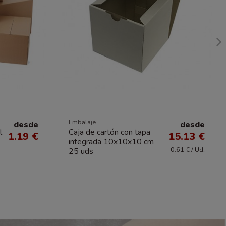
Embalaje
desde
desde
l
Caja de cartón con tapa
1.19 €
15.13 €
integrada 10x10x10 cm
0.61 € / Ud.
25 uds