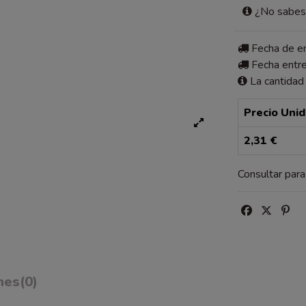
¿No sabes 
Fecha de 
Fecha entr
La cantidad
Precio Uni
2,31 €
Consultar par
nes
(0)