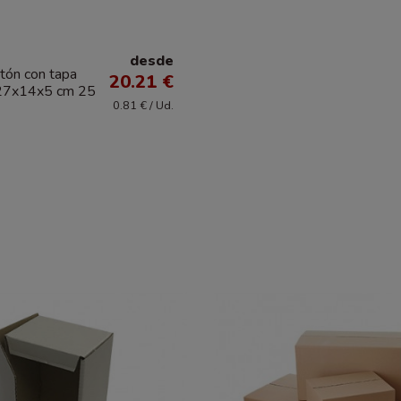
desde
rtón con tapa
20.21 €
 27x14x5 cm 25
0.81 € / Ud.