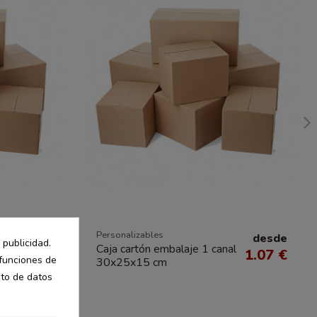
Personalizables
desde
desde
 publicidad.
l
Caja cartón embalaje 1 canal
0.79 €
1.07 €
 funciones de
30x25x15 cm
nto de datos