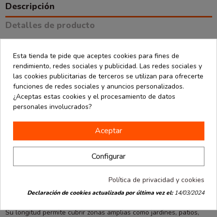
Descripción
Detalles de producto
Opiniones
(0)
Esta tienda te pide que aceptes cookies para fines de
rendimiento, redes sociales y publicidad. Las redes sociales y
Esta guirnalda de banderas triangulares de plástico es la opción
las cookies publicitarias de terceros se utilizan para ofrecerte
perfecta para llenar de color y ambiente cualquier tipo de
funciones de redes sociales y anuncios personalizados.
celebración. Con una longitud total de 50 metros, y cada bandera
¿Aceptas estas cookies y el procesamiento de datos
con unas medidas de 20x30 cm, ofrece una cobertura visual
personales involucrados?
amplia y llamativa, ideal tanto para espacios interiores como
exteriores.
Aceptar
Fabricadas en plástico resistente, estas banderas son duraderas,
impermeables y fáciles de instalar, lo que las convierte en una
Configurar
solución práctica para decorar sin complicaciones. Gracias a su
formato triangular y su diseño festivo, son muy utilizadas en
Política de privacidad y cookies
fiestas populares, cumpleaños, ferias, mercados, colegios,
inauguraciones, fiestas infantiles o eventos deportivos.
Declaración de cookies actualizada por última vez el:
14/03/2024
Su longitud permite cubrir zonas amplias como jardines, patios,