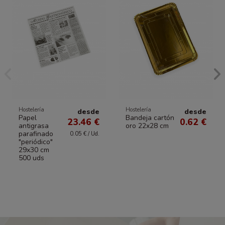
Hostelería
Hostelería
desde
desde
Papel
Bandeja cartón
23.46 €
0.62 €
antigrasa
oro 22x28 cm
parafinado
0.05 € / Ud.
"periódico"
29x30 cm
500 uds