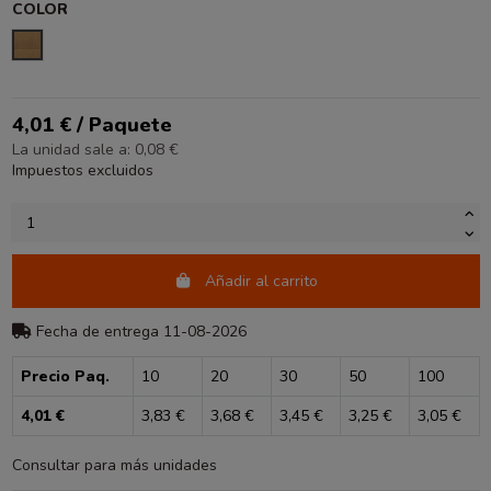
COLOR
KRAFT
4,01 € / Paquete
La unidad sale a: 0,08 €
Impuestos excluidos
Añadir al carrito
Fecha de entrega 11-08-2026
Precio Paq.
10
20
30
50
100
4,01 €
3,83 €
3,68 €
3,45 €
3,25 €
3,05 €
Consultar para más unidades