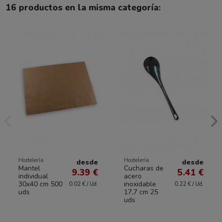
16 productos en la misma categoría:
Hostelería
Hostelería
desde
desde
Mantel
Cucharas de
9.39 €
5.41 €
individual
acero
30x40 cm 500
inoxidable
0.02 € / Ud.
0.22 € / Ud.
uds
17,7 cm 25
uds