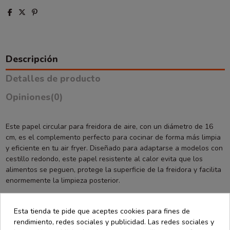
Descripción
Detalles de producto
Opiniones
(0)
Este papel circular para freidora de aire, con un diámetro de 16
cm, es el complemento perfecto para cocinar de forma más limpia
y eficiente en tu air fryer. Diseñado para adaptarse a modelos con
cestillo redondo, este papel resistente al calor evita que los
alimentos se peguen, protege la superficie de la freidora y facilita
enormemente la limpieza posterior.
Fabricado con materiales aptos para uso alimentario y soportes
Esta tienda te pide que aceptes cookies para fines de
térmicos, es ideal para preparar una amplia variedad de recetas:
rendimiento, redes sociales y publicidad. Las redes sociales y
desde patatas fritas, verduras, alitas de pollo y croquetas, hasta