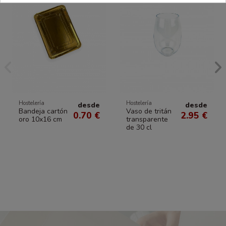
Hostelería
Hostelería
desde
desde
Bandeja cartón
Vaso de tritán
0.70 €
2.95 €
oro 10x16 cm
transparente
de 30 cl