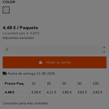
COLOR
TRANSPARENTE
4,48 € / Paquete
La unidad sale a: 0,18 €
Impuestos excluidos
Añadir al carrito
Fecha de entrega 11-08-2026
Precio Paq.
10
20
30
50
100
4,48 €
4,28 €
4,11 €
3,85 €
3,63 €
3,40 €
Consultar para más unidades