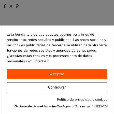
Descripción
Esta tienda te pide que aceptes cookies para fines de
Detalles de producto
rendimiento, redes sociales y publicidad. Las redes sociales y
las cookies publicitarias de terceros se utilizan para ofrecerte
Opiniones
(0)
funciones de redes sociales y anuncios personalizados.
¿Aceptas estas cookies y el procesamiento de datos
personales involucrados?
Tapa transparente para envase. Medida de 9,6 cm de diámetro.
Paquete de 25 unidades.
Aceptar
16 productos en la misma categoría:
Configurar
Política de privacidad y cookies
Declaración de cookies actualizada por última vez el:
14/03/2024