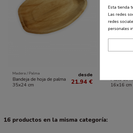
Esta tienda t
Las redes soc
redes social
personales i
Madera / Palma
Hostelería
desde
Bandeja de hoja de palma
Plato de h
21.94 €
35x24 cm
16x16 cm
16 productos en la misma categoría: