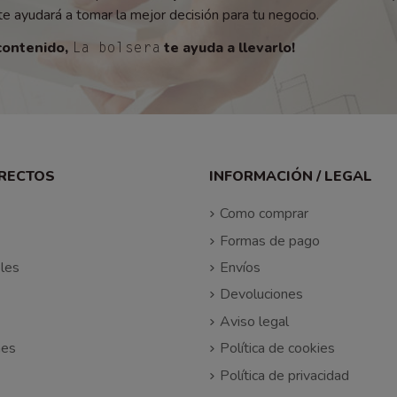
e ayudará a tomar la mejor decisión para tu negocio.
contenido,
te ayuda a llevarlo!
La bolsera
IRECTOS
INFORMACIÓN / LEGAL
Como comprar
Formas de pago
les
Envíos
Devoluciones
Aviso legal
nes
Política de cookies
Política de privacidad