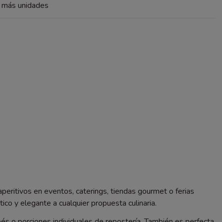
a más unidades
eritivos en eventos, caterings, tiendas gourmet o ferias
co y elegante a cualquier propuesta culinaria.
és o porciones individuales de repostería. También es perfecta