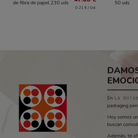
de fibra de papel 230 uds
50 uds
0.21 € / Ud.
DAMOS
EMOCI
En
La bols
packaging pens
Hoy somos un 
buscan comodid
Además, te of