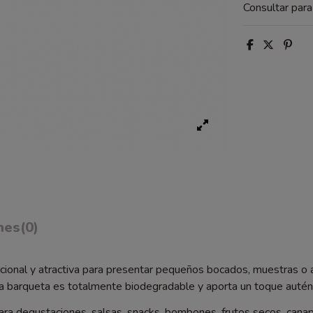
Consultar par
nes
(0)
ional y atractiva para presentar pequeños bocados, muestras o ap
ta barqueta es totalmente biodegradable y aporta un toque auténti
ara degustaciones, salsas, snacks, bombones, frutos secos, canap