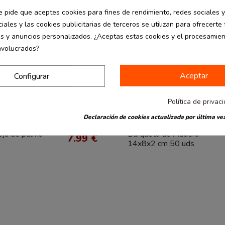
e pide que aceptes cookies para fines de rendimiento, redes sociales y
iales y las cookies publicitarias de terceros se utilizan para ofrecerte
es y anuncios personalizados. ¿Aceptas estas cookies y el procesamie
nvolucrados?
Aceptar
Configurar
Política de privac
Declaración de cookies actualizada por última vez
Hostelería
desde
oja de palma
Barqueta de madera
7.99 €
14x8x2 cm 50 uds