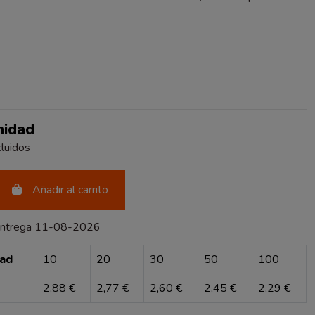
nidad
luidos
Añadir al carrito
entrega 11-08-2026
dad
10
20
30
50
100
2,88 €
2,77 €
2,60 €
2,45 €
2,29 €