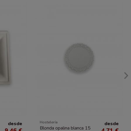
Hostelería
desde
desde
Blonda opalina blanca 15
9.46 €
4.71 €