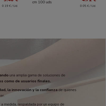
cm 100 uds
0.19 € / Ud.
0.05 € / Ud.
zando
una amplia gama de soluciones de
s como de usuarios finales.
dad, la innovación y la confianza
de quienes
er.
y a medida, respaldada por un equipo de