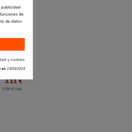
 publicidad.
 funciones de
nto de datos
idad y cookies
 el:
14/03/2024
desde
3.11 €
0.06 € / Ud.