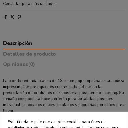
Consultar para más unidades
Descripción
Detalles de producto
Opiniones
(0)
La blonda redonda blanca de 18 cm en papel opalina es una pieza
imprescindible para quienes cuidan cada detalle en la
presentación de productos de repostería, pastelería o catering. Su
tamaño compacto la hace perfecta para tartaletas, pasteles
individuales, bocados dulces o salados y pequeñas porciones para
llevar.
Esta tienda te pide que aceptes cookies para fines de
El papel opalina ofrece una textura lisa y elegante, con un blanco
rendimiento, redes sociales y publicidad. Las redes sociales y