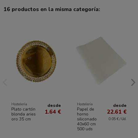
16 productos en la misma categoría:
Hostelería
Hostelería
desde
desde
Plato cartón
Papel de
1.64 €
22.61 €
blonda aries
horno
oro 35 cm
siliconado
0.05 € / Ud.
40x60 cm
500 uds