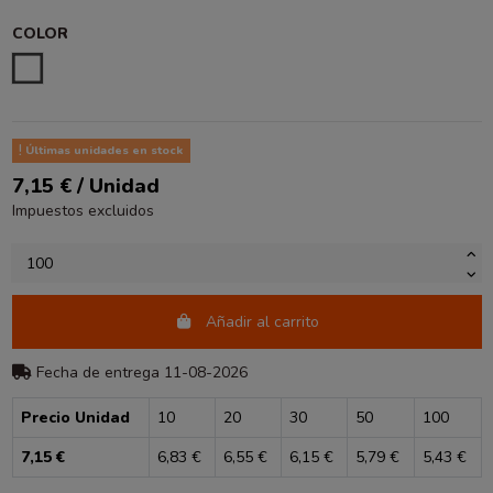
COLOR
BLANCO
Últimas unidades en stock
7,15 € / Unidad
Impuestos excluidos
Añadir al carrito
Fecha de entrega 11-08-2026
Precio Unidad
10
20
30
50
100
7,15 €
6,83 €
6,55 €
6,15 €
5,79 €
5,43 €