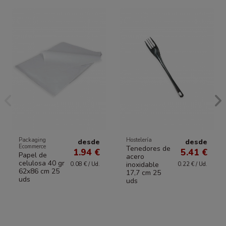
Packaging
Hostelería
desde
desde
Ecommerce
Tenedores de
1.94 €
5.41 €
Papel de
acero
celulosa 40 gr
inoxidable
0.08 € / Ud.
0.22 € / Ud.
62x86 cm 25
17,7 cm 25
uds
uds