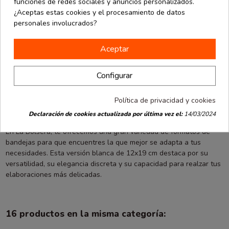
funciones de redes sociales y anuncios personalizados.
de negocios del sector alimentario: pastelerías, panaderías, food
¿Aceptas estas cookies y el procesamiento de datos
trucks, tiendas gourmet o cáterings. También es muy útil en
personales involucrados?
fiestas, celebraciones particulares o servicios de take away.
Su diseño rectangular facilita la colocación ordenada de los
Aceptar
alimentos y su transporte con seguridad. El acabado liso permite,
además, combinarla con blondas o cápsulas para reforzar el
Configurar
atractivo visual de cada preparación.
El pack de 100 unidades permite tener siempre a mano un recurso
Política de privacidad y cookies
práctico para el día a día, ocupando poco espacio de
Declaración de cookies actualizada por última vez el:
14/03/2024
almacenamiento y agilizando el montaje de bandejas.
En La Bolsera, te ofrecemos una gran variedad de formatos de
bandejas para que encuentres la que mejor se adapta a tus
necesidades. Esta versión blanca de 12x19 cm destaca por su
versatilidad, su elegancia discreta y su capacidad para realzar tus
elaboraciones más delicadas.
16 productos en la misma categoría: