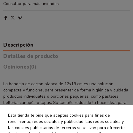
Consultar para más unidades
Descripción
Detalles de producto
Opiniones
(0)
La bandeja de cartón blanca de 12x19 cm es una solución
compacta y funcional para presentar de forma higiénica y cuidada
productos individuales o porciones pequeñas, como pasteles,
bollería, canapés o tapas. Su tamaño reducido la hace ideal para
eventos, mostradores de venta o servicios de degustación donde
se busca orden y buena presentación.
Esta tienda te pide que aceptes cookies para fines de
rendimiento, redes sociales y publicidad. Las redes sociales y
Fabricada en cartón rígido color blanco, esta bandeja aporta una
las cookies publicitarias de terceros se utilizan para ofrecerte
imagen limpia y profesional, encajando perfectamente en todo tipo