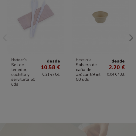
Hostelería
Hostelería
desde
desde
Set de
Salsero de
10.58 €
2.20 €
tenedor,
caña de
cuchillo y
azúcar 59 ml
0.21 € / Ud.
0.04 € / Ud.
servilleta 50
50 uds
uds