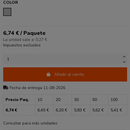
COLOR
PLATA
6,74 € / Paquete
La unidad sale a: 0,27 €
Impuestos excluidos
Añadir al carrito
Fecha de entrega 11-08-2026
Precio Paq.
10
20
30
50
100
6,74 €
6,45 €
6,20 €
5,83 €
5,62 €
5,41 €
Consultar para más unidades