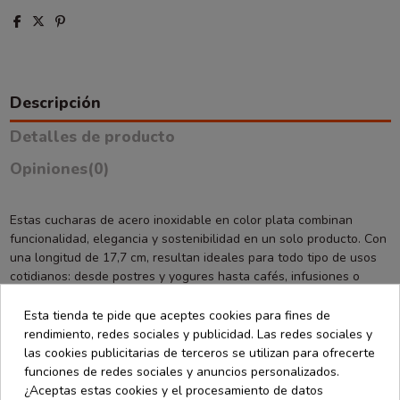
Descripción
Detalles de producto
Opiniones
(0)
Estas cucharas de acero inoxidable en color plata combinan
funcionalidad, elegancia y sostenibilidad en un solo producto. Con
una longitud de 17,7 cm, resultan ideales para todo tipo de usos
cotidianos: desde postres y yogures hasta cafés, infusiones o
incluso para acompañar platos en eventos, caterings y
celebraciones. Su diseño clásico y acabado brillante les aporta un
Esta tienda te pide que aceptes cookies para fines de
toque sofisticado que se adapta perfectamente a mesas formales
rendimiento, redes sociales y publicidad. Las redes sociales y
e informales.
las cookies publicitarias de terceros se utilizan para ofrecerte
funciones de redes sociales y anuncios personalizados.
Fabricadas en acero inoxidable de alta calidad, estas cucharas
¿Aceptas estas cookies y el procesamiento de datos