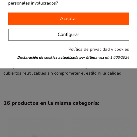
son resistentes, duraderas y 100 % reutilizables. A diferencia de
personales involucrados?
los cubiertos de un solo uso, pueden lavarse fácilmente a mano o
en lavavajillas sin perder su brillo ni deteriorarse con el paso del
Aceptar
tiempo. Son una excelente opción para quienes buscan reducir el
consumo de plásticos desechables y optar por alternativas más
Configurar
respetuosas con el medio ambiente sin renunciar a la practicidad.
El paquete incluye 25 unidades, lo que las convierte en una
Política de privacidad y cookies
solución eficiente y económica tanto para el uso doméstico como
Declaración de cookies actualizada por última vez el:
14/03/2024
profesional. Son ideales para restaurantes, cafeterías, oficinas o
cualquier entorno donde se necesite una gran cantidad de
cubiertos reutilizables sin comprometer el estilo ni la calidad.
16 productos en la misma categoría: