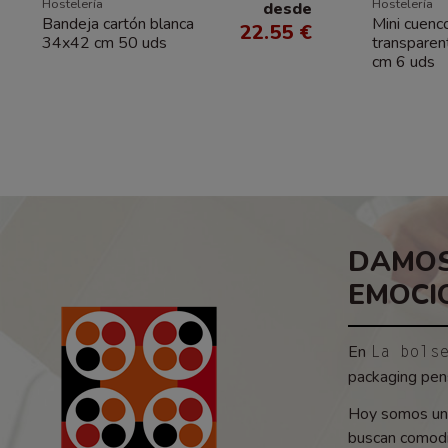
Hostelería
Hostelería
desde
Bandeja cartón blanca
Mini cuenco
22.55 €
34x42 cm 50 uds
transparen
cm 6 uds
DAMOS
EMOCI
En
La bols
packaging pens
Hoy somos un 
buscan comodid