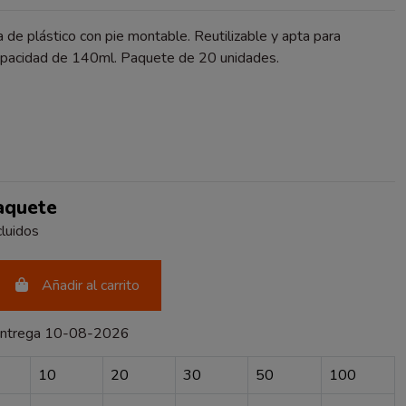
 de plástico con pie montable. Reutilizable y apta para
 Capacidad de 140ml. Paquete de 20 unidades.
RENTE
Paquete
luidos
Añadir al carrito
entrega 10-08-2026
10
20
30
50
100