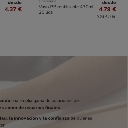
Hostelería
desde
desde
Vaso PP reutilizable 430ml
4.37 €
4.79 €
20 uds
0.24 € / Ud.
zando
una amplia gama de soluciones de
s como de usuarios finales.
dad, la innovación y la confianza
de quienes
er.