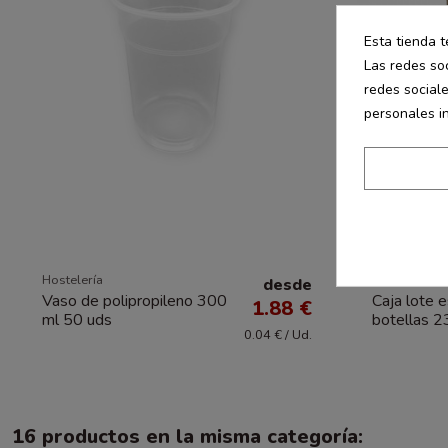
Esta tienda t
Las redes soc
redes social
personales i
Hostelería
Packaging E
desde
Vaso de polipropileno 300
Caja lote 
1.88 €
ml 50 uds
botellas 
0.04 € / Ud.
16 productos en la misma categoría: