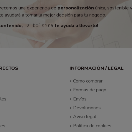
recemos una experiencia de
personalización
única, sostenible 
e ayudará a tomar la mejor decisión para tu negocio.
contenido,
te ayuda a llevarlo!
La bolsera
IRECTOS
INFORMACIÓN / LEGAL
Como comprar
Formas de pago
les
Envíos
Devoluciones
Aviso legal
nes
Política de cookies