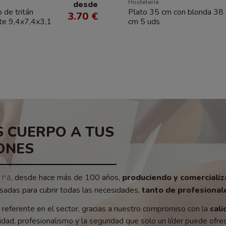
Hostelería
desde
 de tritán
Plato 35 cm con blonda 38
3.70 €
te 9,4x7,4x3,1
cm 5 uds
 CUERPO A TUS
ONES
, desde hace más de 100 años,
produciendo y comerciali
era
adas para cubrir todas las necesidades,
tanto de profesionale
referente en el sector, gracias a nuestro compromiso con la
cali
ad, profesionalismo y la seguridad que solo un líder puede ofrec