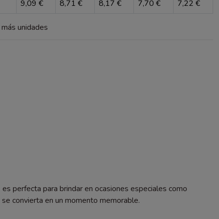
9,09 €
8,71 €
8,17 €
7,70 €
7,22 €
a más unidades
, es perfecta para brindar en ocasiones especiales como
dis se convierta en un momento memorable.