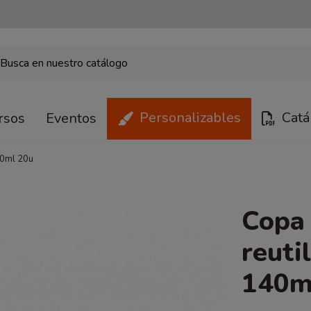
Personalizables
Catá
rsos
Eventos
40ml 20u
Copa 
reuti
140m