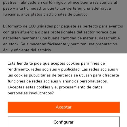
postres. Fabricado en cartón rígido, ofrece buena resistencia al
peso y a la humedad, lo que lo convierte en una alternativa
funcional a los platos tradicionales de plástico.
El formato de 100 unidades por paquete es perfecto para eventos
con gran afluencia o para profesionales del sector horeca que
necesiten mantener una buena cantidad de material desechable
en stock. Se almacenan fácilmente y permiten una preparación
ágil y eficiente del servicio.
Este plato es biodegradable, por lo que contribuye a reducir el
Esta tienda te pide que aceptes cookies para fines de
impacto ambiental en comparación con opciones no reciclables. Es
rendimiento, redes sociales y publicidad. Las redes sociales y
compatible con menaje compostable y encaja perfectamente en
las cookies publicitarias de terceros se utilizan para ofrecerte
propuestas de servicio informal, mesas buffet o celebraciones al
funciones de redes sociales y anuncios personalizados.
aire libre.
¿Aceptas estas cookies y el procesamiento de datos
personales involucrados?
En La Bolsera, encontrarás una amplia gama de vajilla desechable
y ecológica para cubrir todas las necesidades de tu negocio o
Aceptar
evento. Este plato kraft es una solución sencilla, resistente y con
una estética natural que nunca falla.
Configurar