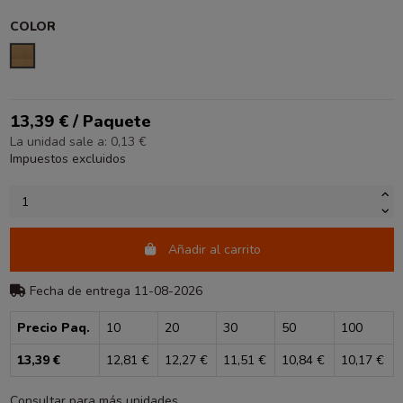
COLOR
KRAFT
13,39 € / Paquete
La unidad sale a: 0,13 €
Impuestos excluidos
Añadir al carrito
Fecha de entrega 11-08-2026
Precio Paq.
10
20
30
50
100
13,39 €
12,81 €
12,27 €
11,51 €
10,84 €
10,17 €
Consultar para más unidades