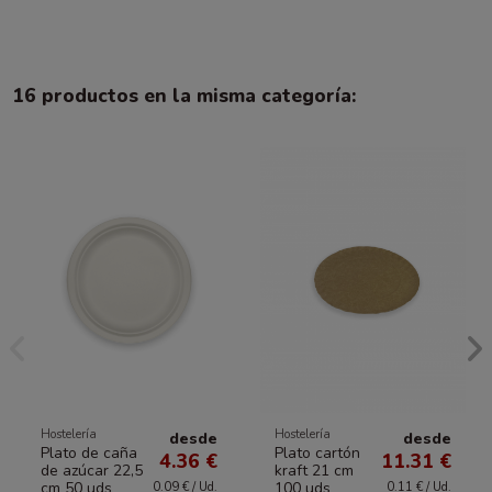
16 productos en la misma categoría:
Hostelería
Hostelería
desde
desde
Plato de caña
Plato cartón
4.36 €
11.31 €
de azúcar 22,5
kraft 21 cm
cm 50 uds
100 uds
0.09 € / Ud.
0.11 € / Ud.