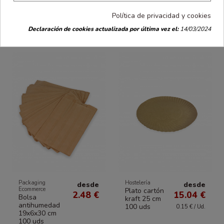
Política de privacidad y cookies
Los clientes que compraron este producto
también han comprado:
Declaración de cookies actualizada por última vez el:
14/03/2024
Packaging
Hostelería
desde
desde
Ecommerce
Plato cartón
2.48 €
15.04 €
Bolsa
kraft 25 cm
antihumedad
100 uds
0.15 € / Ud.
19x6x30 cm
100 uds