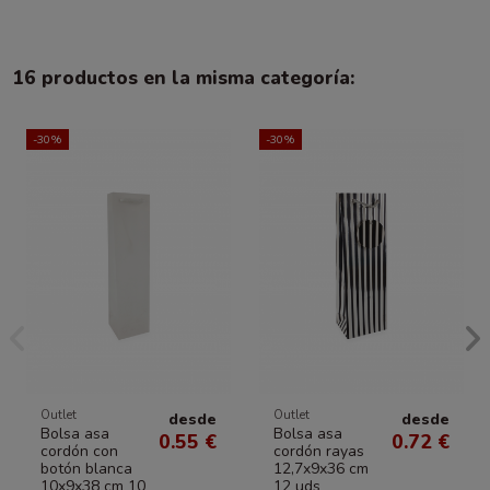
16 productos en la misma categoría:
-30%
-30%
Outlet
Outlet
desde
desde
Bolsa asa
Bolsa asa
0.55 €
0.72 €
cordón con
cordón rayas
botón blanca
12,7x9x36 cm
10x9x38 cm 10
12 uds