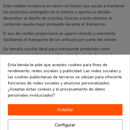
Este modelo incorpora un cierre con botón que ayuda a mantener
los productos protegidos en el interior y aporta un detalle
decorativo al diseño de la bolsa. Gracias a este sistema, el
contenido queda mejor protegido durante el transporte.
El asa de cordón proporciona un agarre cómodo y resistente,
facilitando el transporte de los artículos por parte del cliente.
Su tamaño resulta ideal para transportar productos como
accesorios, cosmética, pequeños artículos de moda o regalos.
Este tipo de bolsa se utiliza con frecuencia en boutiques, tiendas
Esta tienda te pide que aceptes cookies para fines de
especializadas o eventos donde se busca ofrecer un packaging
rendimiento, redes sociales y publicidad. Las redes sociales y
diferente y más cuidado.
las cookies publicitarias de terceros se utilizan para ofrecerte
funciones de redes sociales y anuncios personalizados.
El paquete incluye 25 unidades, lo que permite disponer de una
¿Aceptas estas cookies y el procesamiento de datos
buena cantidad de bolsas para el uso diario del negocio.
personales involucrados?
En La Bolsera podrás encontrar soluciones de packaging
pensadas para mejorar la presentación de los productos y aportar
Aceptar
una imagen más profesional a cada compra.
Configurar