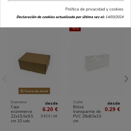
Los clientes que compraron este producto
Política de privacidad y cookies
también han comprado:
Declaración de cookies actualizada por última vez el:
14/03/2024
-50%
Fuera de stock
Ecommerce
Outlet
desde
desde
Caja
Bolsa
6.20 €
0.29 €
ecommerce
transparnte de
22x15,5x9,5
PVC 28x8,5x15
0.62 € / Ud.
cm 10 uds
cm