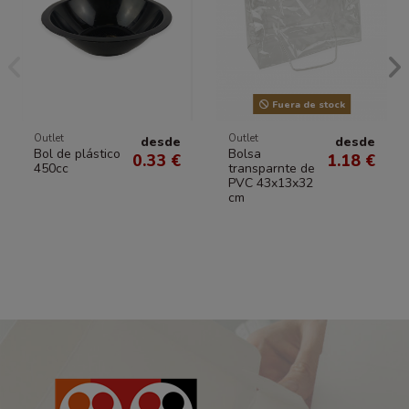
Fuera de stock
Outlet
Outlet
desde
desde
Bol de plástico
Bolsa
0.33 €
1.18 €
450cc
transparnte de
PVC 43x13x32
cm