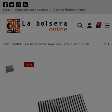
Blog
Contacte con nosotros
Acceso Profesionales
0
Inicio
Outlet
Bolsa asa cordón rayas 33x13,7x26,3 cm 12 uds
-30%