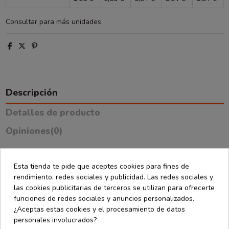
Consultar para más unidades
Descripción
Detalles de producto
Opiniones
(0)
La bolsa asa cordón con rayas de 33x13,7x26,3 cm es una opción
Esta tienda te pide que aceptes cookies para fines de
perfecta para quienes buscan un packaging moderno y con estilo.
rendimiento, redes sociales y publicidad. Las redes sociales y
Su diseño en negro, blanco y plata aporta un acabado elegante
las cookies publicitarias de terceros se utilizan para ofrecerte
que funciona en todo tipo de comercios.
funciones de redes sociales y anuncios personalizados.
Su tamaño amplio permite transportar productos voluminosos
¿Aceptas estas cookies y el procesamiento de datos
como ropa, cajas o artículos de regalo. La estructura de la bolsa
personales involucrados?