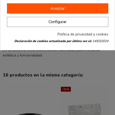
facilita mantener el contenido bien colocado durante el
transporte.
Aceptar
El asa de cordón proporciona un agarre cómodo y resistente,
mejorando la experiencia del cliente al llevar su compra.
Configurar
Este modelo es muy utilizado en tiendas de moda o negocios que
quieren reforzar su imagen con un packaging más cuidado.
Política de privacidad y cookies
Declaración de cookies actualizada por última vez el:
14/03/2024
El paquete incluye 12 unidades listas para el uso diario.
En La Bolsera encontrarás bolsas diseñadas para combinar
estética y funcionalidad.
16 productos en la misma categoría:
-50%