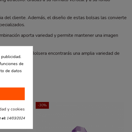
ia del cliente. Además, el diseño de estas bolsas las convierte
ecializados.
ombinación aporta variedad y permite mantener una imagen
e regalo. En La Bolsera encontrarás una amplia variedad de
 publicidad.
 funciones de
nto de datos
-30%
idad y cookies
 el:
14/03/2024