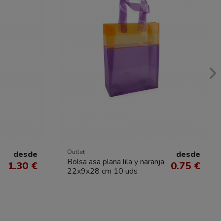
Outlet
desde
desde
Bolsa asa plana lila y naranja
1.30 €
0.75 €
22x9x28 cm 10 uds