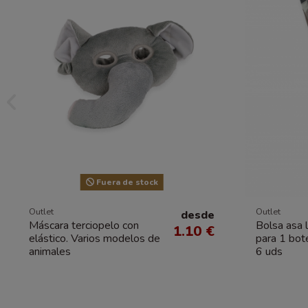
Fuera de stock
Outlet
Outlet
desde
Máscara terciopelo con
Bolsa asa 
1.10 €
elástico. Varios modelos de
para 1 bo
animales
6 uds