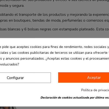
ómoda y segura.
ilitando el transporte de los productos y mejorando la experienc
pras en boutiques, tiendas de moda, perfumerías o comercios esp
bolsas blancas y 6 bolsas negras con estampado plateado. Esta c
 tipos de productos, desde pequeños accesorios hasta artículos d
e pide que aceptes cookies para fines de rendimiento, redes sociales y
mpra.
iales y las cookies publicitarias de terceros se utilizan para ofrecerte
es y anuncios personalizados. ¿Aceptas estas cookies y el procesamie
nvolucrados?
Aceptar
Configurar
-30%
Política de privac
Declaración de cookies actualizada por última vez