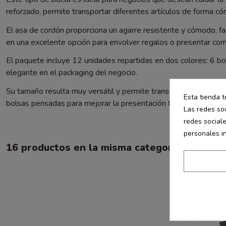
reforzado, permite transportar diferentes artículos de forma c
El asa de cordón proporciona un agarre resistente y cómodo, fac
en una excelente opción para envolver regalos o presentar com
El paquete incluye 12 unidades repartidas en dos colores: 6 
elegante en el packaging del negocio.
Su tamaño resulta muy versátil y permite transportar distintos
Esta tienda t
bolsas pensadas para mejorar la presentación final de cada co
Las redes soc
redes social
personales i
16 productos en la misma categoría:
-30%