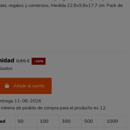
endas, regalos y comercios. Medida 22,8x9,8x17,7 cm. Pack de
DO
nidad
0,95 €
-30%
luidos
Añadir al carrito
entrega 11-08-2026
 mínima de pedido de compra para el producto es 12.
dad
50
100
300
500
1000