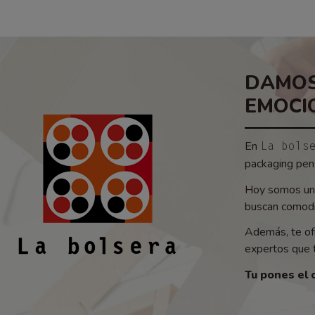
DAMOS
EMOCI
En
La bols
packaging pens
Hoy somos un 
buscan comodid
Además, te of
expertos que t
Tu pones el 