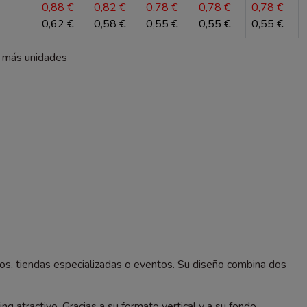
0,88 €
0,82 €
0,78 €
0,78 €
0,78 €
0,62 €
0,58 €
0,55 €
0,55 €
0,55 €
a más unidades
os, tiendas especializadas o eventos. Su diseño combina dos
g atractivo. Gracias a su formato vertical y a su fondo