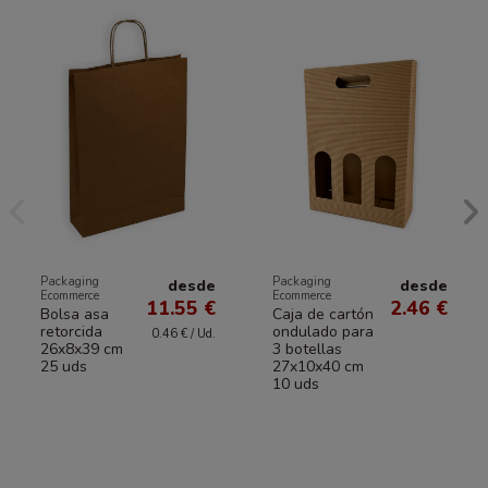
Packaging
Packaging
desde
desde
Ecommerce
Ecommerce
11.55 €
2.46 €
Bolsa asa
Caja de cartón
retorcida
ondulado para
0.46 € / Ud.
26x8x39 cm
3 botellas
25 uds
27x10x40 cm
10 uds