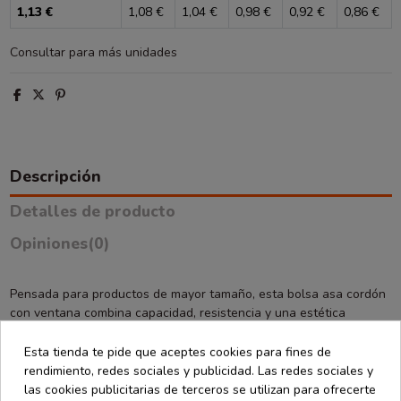
1,13 €
1,08 €
1,04 €
0,98 €
0,92 €
0,86 €
Consultar para más unidades
Descripción
Detalles de producto
Opiniones
(0)
Pensada para productos de mayor tamaño, esta bolsa asa cordón
con ventana combina capacidad, resistencia y una estética
cuidada. Es una solución ideal para comercios que necesitan un
packaging más amplio sin renunciar a una imagen premium.
Esta tienda te pide que aceptes cookies para fines de
rendimiento, redes sociales y publicidad. Las redes sociales y
El papel de 200 gramos proporciona una estructura sólida, capaz
las cookies publicitarias de terceros se utilizan para ofrecerte