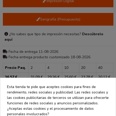
Impresión Digital
Serigrafía (Presupuesto)
¿No sabes que tipo de impresión necesitas?
Descúbrelo
aquí
Fecha de entrega 11-08-2026
Fecha entrega producto customizado 18-08-2026
Precio Paq.
2
4
10
20
40
36,57 €
31,09 €
29,26 €
25,60 €
23,78 €
20,12 €
Esta tienda te pide que aceptes cookies para fines de
Consultar para más unidades
rendimiento, redes sociales y publicidad. Las redes sociales y
las cookies publicitarias de terceros se utilizan para ofrecerte
funciones de redes sociales y anuncios personalizados.
¿Aceptas estas cookies y el procesamiento de datos
personales involucrados?