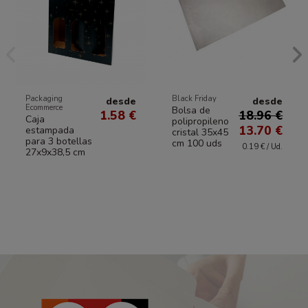
Packaging
Black Friday
desde
desde
Ecommerce
Bolsa de
1.58 €
18.96 €
Caja
polipropileno
13.70 €
estampada
cristal 35x45
para 3 botellas
cm 100 uds
0.19 € / Ud.
27x9x38,5 cm