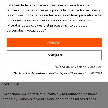
Opiniones
(0)
Esta tienda te pide que aceptes cookies para fines de
rendimiento, redes sociales y publicidad. Las redes sociales y
las cookies publicitarias de terceros se utilizan para ofrecerte
El hilo pulido 2-1 es una solución sencilla y eficaz para realizar
funciones de redes sociales y anuncios personalizados.
tareas de sujeción, embalaje y organización de materiales en
¿Aceptas estas cookies y el procesamiento de datos
diferentes entornos de trabajo.
personales involucrados?
Gracias a su resistencia y facilidad de manejo, resulta adecuado
Aceptar
tanto para usos profesionales como domésticos. Su formato
compacto de 100 gramos y aproximadamente 27 metros permite
disponer de una cantidad suficiente para trabajos puntuales sin
Configurar
ocupar demasiado espacio de almacenamiento.
Política de privacidad y cookies
Este tipo de hilo se utiliza habitualmente en comercios, almacenes,
Declaración de cookies actualizada por última vez el:
14/03/2024
talleres, agricultura y pequeñas industrias para agrupar productos,
cerrar paquetes o asegurar materiales durante su manipulación y
transporte.
Su acabado pulido facilita el manejo y la realización de nudos
firmes, ayudando a mejorar la eficiencia en las tareas diarias.