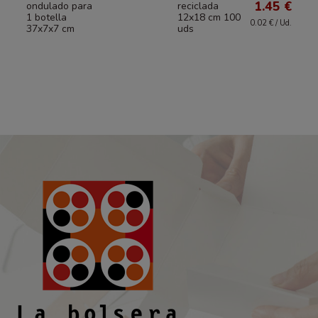
1.45 €
ondulado para
reciclada
1 botella
12x18 cm 100
0.02 € / Ud.
37x7x7 cm
uds