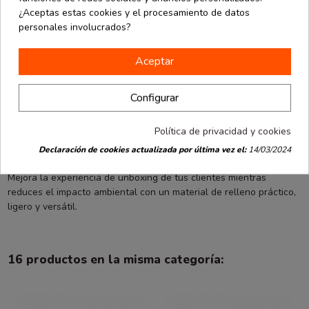
¿Aceptas estas cookies y el procesamiento de datos
Este material de
relleno ecológico
es perfecto para amortiguar
personales involucrados?
golpes durante el envío, evitar movimientos dentro de la caja y
mejorar la presentación de tus pedidos.
Aceptar
Fabricadas a partir de papel reciclado, estas virutas son una
opción responsable con el medio ambiente, reutilizable y
biodegradable.
Configurar
Perfectas para tiendas online, packaging de regalos, ecommerce y
Política de privacidad y cookies
envíos profesionales que buscan combinar protección, estética y
sostenibilidad.
Declaración de cookies actualizada por última vez el:
14/03/2024
Mejora la experiencia de unboxing de tus clientes mientras
reduces el impacto ambiental con un material de relleno práctico,
ligero y versátil.
16 productos en la misma categoría: