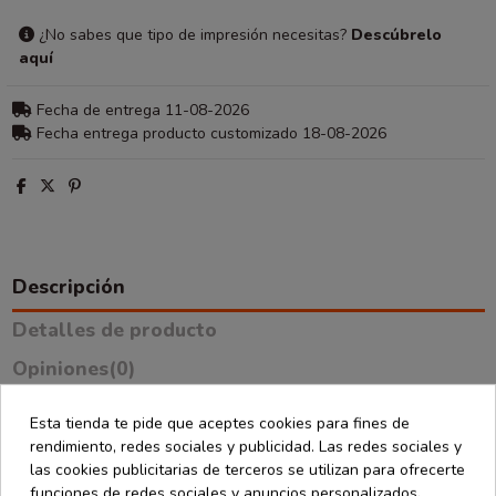
¿No sabes que tipo de impresión necesitas?
Descúbrelo
aquí
Fecha de entrega 11-08-2026
Fecha entrega producto customizado 18-08-2026
Descripción
Detalles de producto
Opiniones
(0)
Esta tienda te pide que aceptes cookies para fines de
Virutas color natural de papel reciclado en formato de 100
rendimiento, redes sociales y publicidad. Las redes sociales y
g
, ideales para relleno de cajas, protección de productos y
las cookies publicitarias de terceros se utilizan para ofrecerte
embalaje decorativo sostenible.
funciones de redes sociales y anuncios personalizados.