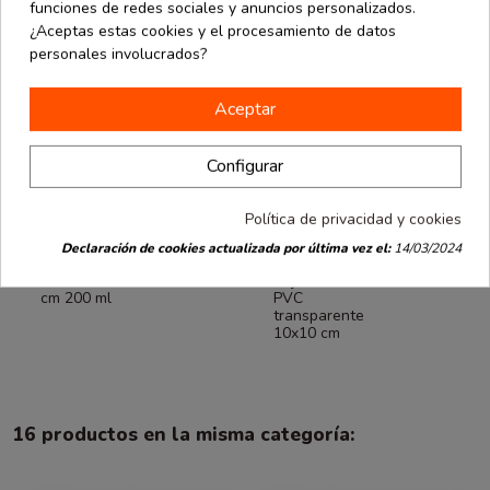
funciones de redes sociales y anuncios personalizados.
¿Aceptas estas cookies y el procesamiento de datos
personales involucrados?
Aceptar
Configurar
Política de privacidad y cookies
Packaging
Packaging
Declaración de cookies actualizada por última vez el:
14/03/2024
desde
desde
Ecommerce
Ecommerce
1.21 €
1.07 €
Bote PET 7x7
Caja cilíndrica
cm 200 ml
PVC
transparente
10x10 cm
16 productos en la misma categoría: