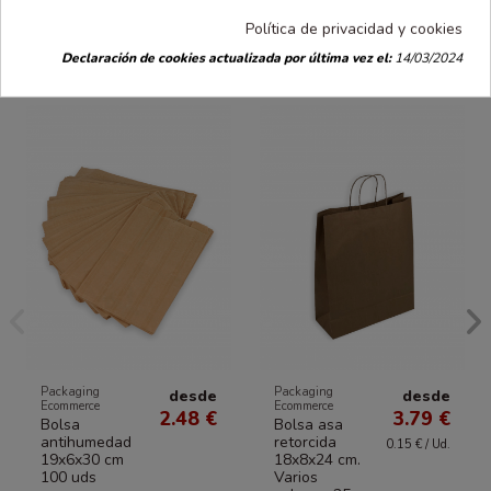
Política de privacidad y cookies
16 productos en la misma categoría:
Declaración de cookies actualizada por última vez el:
14/03/2024
Packaging
Packaging
desde
desde
Ecommerce
Ecommerce
2.48 €
3.79 €
Bolsa
Bolsa asa
antihumedad
retorcida
0.15 € / Ud.
19x6x30 cm
18x8x24 cm.
100 uds
Varios