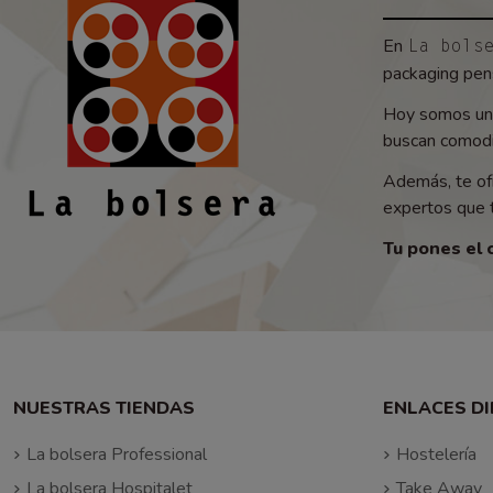
En
La bols
packaging pens
Hoy somos un 
buscan comodid
Además, te of
expertos que t
Tu pones el 
NUESTRAS TIENDAS
ENLACES D
La bolsera Professional
Hostelería
La bolsera Hospitalet
Take Away