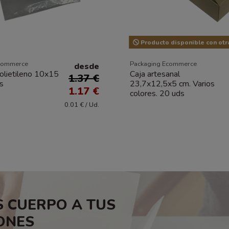
Producto disponible con otr
commerce
Packaging Ecommerce
desde
olietileno 10x15
Caja artesanal
1.37 €
s
23,7x12,5x5 cm. Varios
1.17 €
colores. 20 uds
0.01 € / Ud.
 CUERPO A TUS
ONES