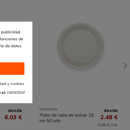
 publicidad.
 funciones de
nto de datos
idad y cookies
 el:
14/03/2024
Hostelería
desde
desde
Plato de caña de azúcar 18
6.03 €
2.48 €
cm 50 uds
0.05 € / Ud.