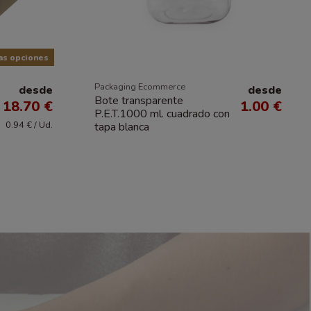
as opciones
Packaging Ecommerce
desde
desde
Bote transparente
18.70 €
1.00 €
P.E.T.1000 ml. cuadrado con
0.94 € / Ud.
tapa blanca