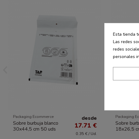
Esta tienda t
Las redes soc
redes social
personales i
Packaging Ecommerce
Packaging E
desde
Sobre burbuja blanco
Sobre burb
17.71 €
30x44,5 cm 50 uds
18x26,5 c
0.35 € / Ud.