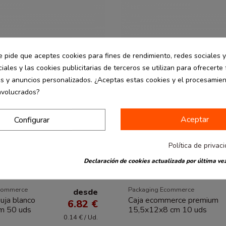
e pide que aceptes cookies para fines de rendimiento, redes sociales y
iales y las cookies publicitarias de terceros se utilizan para ofrecerte
es y anuncios personalizados. ¿Aceptas estas cookies y el procesamie
nvolucrados?
Aceptar
Configurar
Política de privac
Declaración de cookies actualizada por última vez
commerce
Packaging Ecommerce
desde
uja blanco
Caja ecommerce premium
6.82 €
m 50 uds
15,5x12x8 cm 10 uds
0.14 € / Ud.