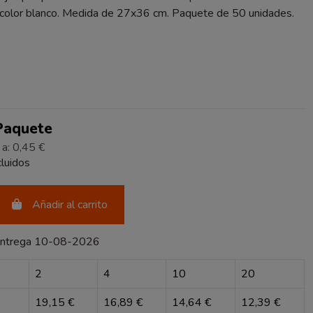
 color blanco. Medida de 27x36 cm. Paquete de 50 unidades.
 Paquete
 a: 0,45 €
luidos
Añadir al carrito
entrega 10-08-2026
2
4
10
20
19,15 €
16,89 €
14,64 €
12,39 €