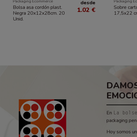
Packaging Ecommerce
Packaging E
desde
Bolsa asa cordón plast.
Sobre cart
1.02 €
Negra 20x12x28cm. 20
17,5x22 c
Unid.
DAMOS
EMOCI
En
La bols
packaging pens
Hoy somos un 