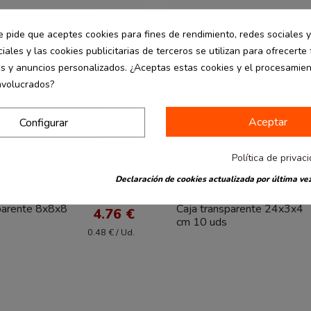
e pide que aceptes cookies para fines de rendimiento, redes sociales y
iales y las cookies publicitarias de terceros se utilizan para ofrecerte
es y anuncios personalizados. ¿Aceptas estas cookies y el procesamie
nvolucrados?
Aceptar
Configurar
Política de privac
Declaración de cookies actualizada por última vez
commerce
Packaging Ecommerce
desde
parente 8x8x8
Caja transparente 24x3x4
4.76 €
cm 10 uds
0.48 € / Ud.