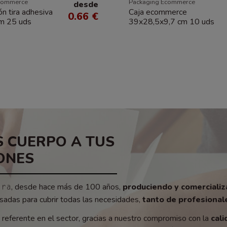
commerce
Packaging Ecommerce
desde
ón tira adhesiva
Caja ecommerce
0.66 €
m 25 uds
39x28,5x9,7 cm 10 uds
 CUERPO A TUS
ONES
, desde hace más de 100 años,
produciendo y comerciali
era
adas para cubrir todas las necesidades,
tanto de profesionale
referente en el sector, gracias a nuestro compromiso con la
cali