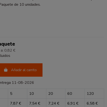
 Paquete de 10 unidades.
RENTE
Paquete
 a: 0,82 €
luidos
Añadir al carrito
entrega 11-08-2026
5
10
20
60
120
7,87 €
7,54 €
7,24 €
6,91 €
6,58 €