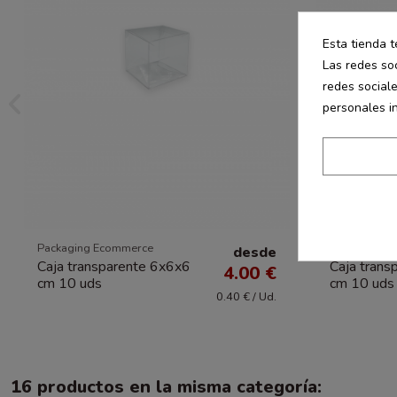
Esta tienda t
Las redes soc
redes social
personales i
Packaging Ecommerce
Packaging E
desde
Caja transparente 6x6x6
Caja trans
4.00 €
cm 10 uds
cm 10 uds
0.40 € / Ud.
16 productos en la misma categoría: