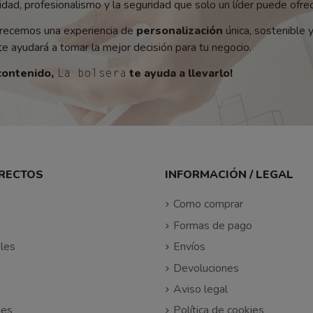
ad, profesionalismo y la seguridad que solo un líder puede ofrec
recemos una experiencia de
personalización
única, sostenible 
e ayudará a tomar la mejor decisión para tu negocio.
contenido,
te ayuda a llevarlo!
La bolsera
IRECTOS
INFORMACIÓN / LEGAL
Como comprar
Formas de pago
les
Envíos
Devoluciones
Aviso legal
nes
Política de cookies