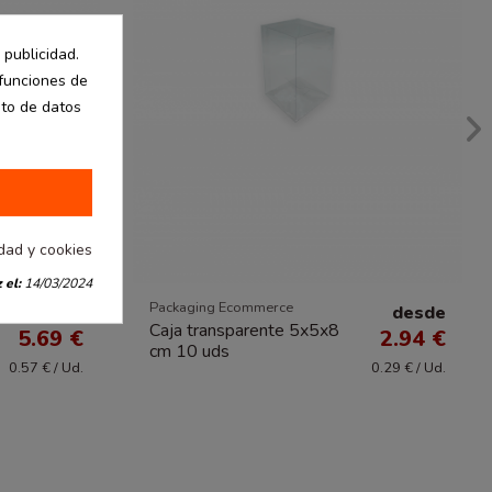
 publicidad.
 funciones de
nto de datos
idad y cookies
 el:
14/03/2024
Packaging Ecommerce
desde
desde
Caja transparente 5x5x8
5.69 €
2.94 €
cm 10 uds
0.57 € / Ud.
0.29 € / Ud.