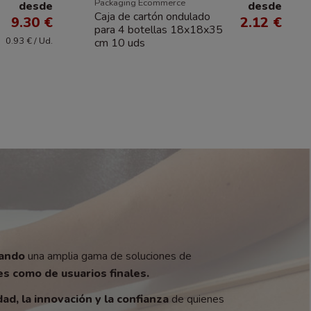
Packaging Ecommerce
desde
desde
Caja de cartón ondulado
9.30 €
2.12 €
para 4 botellas 18x18x35
0.93 € / Ud.
cm 10 uds
zando
una amplia gama de soluciones de
s como de usuarios finales.
dad, la innovación y la confianza
de quienes