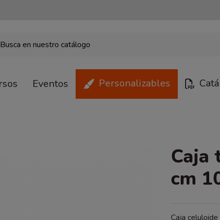
Personalizables
Catá
rsos
Eventos
Caja 
cm 1
Caja celuloid