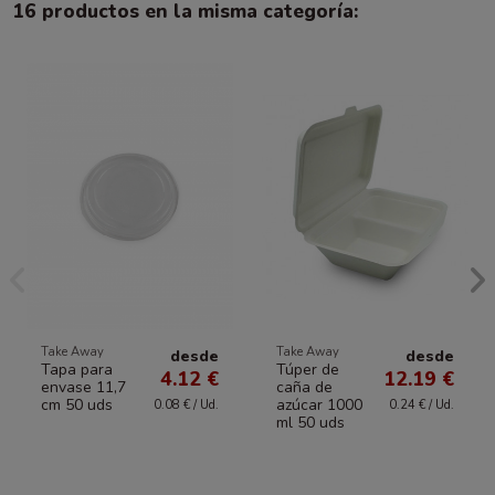
16 productos en la misma categoría:
Take Away
Take Away
desde
desde
Tapa para
Túper de
4.12 €
12.19 €
envase 11,7
caña de
cm 50 uds
azúcar 1000
0.08 € / Ud.
0.24 € / Ud.
ml 50 uds