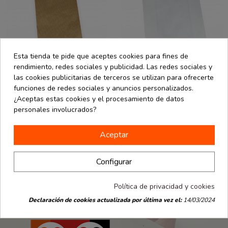
Esta tienda te pide que aceptes cookies para fines de
rendimiento, redes sociales y publicidad. Las redes sociales y
las cookies publicitarias de terceros se utilizan para ofrecerte
Packaging
Packaging
funciones de redes sociales y anuncios personalizados.
desde
desde
Ecommerce
Ecommerce
9.36 €
11.93 €
¿Aceptas estas cookies y el procesamiento de datos
Bolsa asa
Bolsa asa
personales involucrados?
troquelada
troquelada
0.19 € / Ud.
0.24 € / Ud.
24x10x40 cm.
31x7x47 cm.
Varios colores.
Varios colores.
50 uds
50 uds
Aceptar
Configurar
Política de privacidad y cookies
Declaración de cookies actualizada por última vez el:
14/03/2024