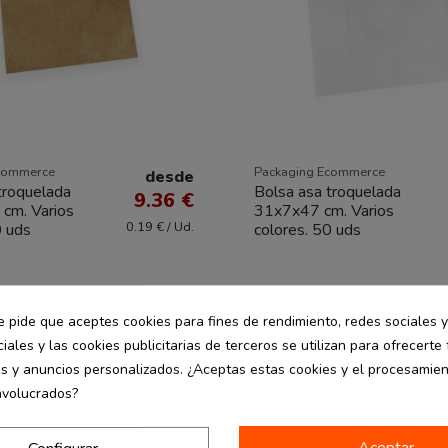
commerce
Packaging Ecommerce
desde
troquelada
Bolsa asa troquelada
9.36 €
cm. Varios
31x7x47 cm. Varios
0.19 € / Ud.
0 uds
colores. 50 uds
e pide que aceptes cookies para fines de rendimiento, redes sociales y
también han comprado:
iales y las cookies publicitarias de terceros se utilizan para ofrecerte
es y anuncios personalizados. ¿Aceptas estas cookies y el procesamie
nvolucrados?