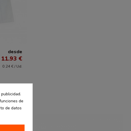
desde
11.93 €
0.24 € / Ud.
 publicidad.
 funciones de
nto de datos