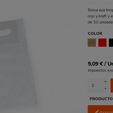
Bolsa asa troq
rojo y kraft y
de 50 unidade
COLOR
KRAFT
ROJO
9,09 € / U
Impuestos exc
PRODUCTO P
Impresió