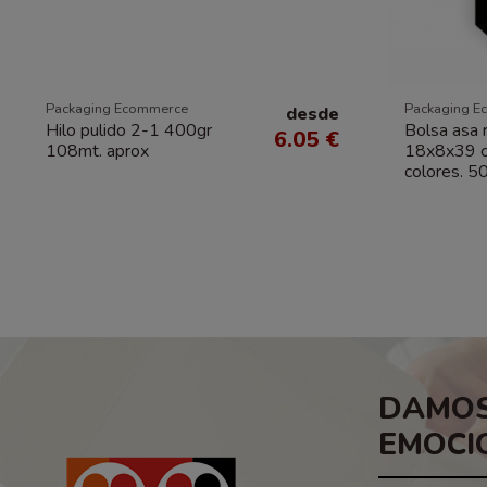
Packaging Ecommerce
Packaging E
desde
Hilo pulido 2-1 400gr
Bolsa asa 
6.05 €
108mt. aprox
18x8x39 c
colores. 5
DAMOS
EMOCI