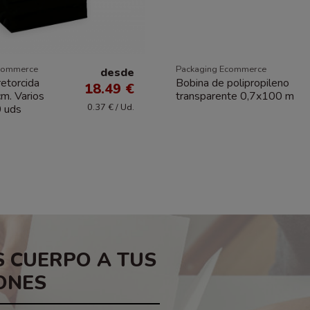
commerce
Packaging Ecommerce
desde
retorcida
Bobina de polipropileno
18.49 €
m. Varios
transparente 0,7x100 m
0.37 € / Ud.
0 uds
 CUERPO A TUS
ONES