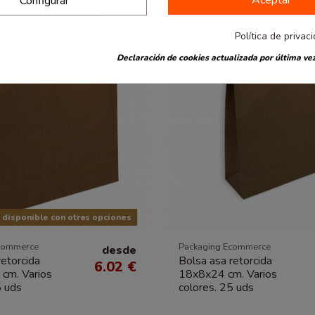
Aceptar
Configurar
Política de privac
Declaración de cookies actualizada por última vez
disponible con otras opciones
commerce
Packaging Ecommerce
desde
retorcida
Bolsa asa retorcida
6.02 €
cm. Varios
18x8x24 cm. Varios
5 uds
colores. 25 uds