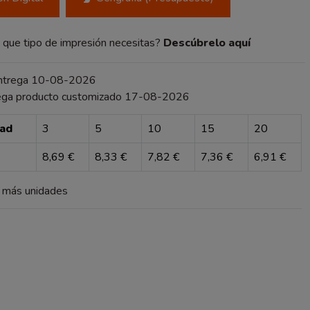
que tipo de impresión necesitas?
Descúbrelo aquí
entrega 10-08-2026
ega producto customizado 17-08-2026
dad
3
5
10
15
20
8,69 €
8,33 €
7,82 €
7,36 €
6,91 €
a más unidades