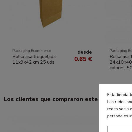
Packaging Ecommerce
Packaging E
desde
Bolsa asa troquelada
Bolsa asa 
0.65 €
11x9x42 cm 25 uds
24x10x40 
colores. 5
Esta tienda t
Los clientes que compraron este producto 
Las redes soc
redes social
personales i