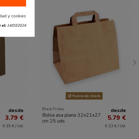
idad y cookies
 el:
14/03/2024
Fuera de stock
Black Friday
desde
desde
Bolsa asa plana 32x21x27
3.79 €
5.79 €
cm 25 uds
0.15 € / Ud.
0.23 € / Ud.