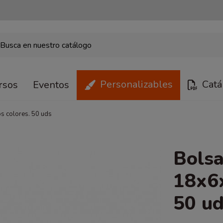
Personalizables
Catá
rsos
Eventos
s colores. 50 uds
Bolsa
18x6x
50 u