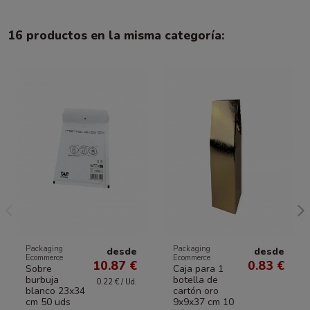
16 productos en la misma categoría:
Packaging
Packaging
desde
desde
Ecommerce
Ecommerce
10.87 €
0.83 €
Sobre
Caja para 1
burbuja
botella de
0.22 € / Ud.
blanco 23x34
cartón oro
cm 50 uds
9x9x37 cm 10