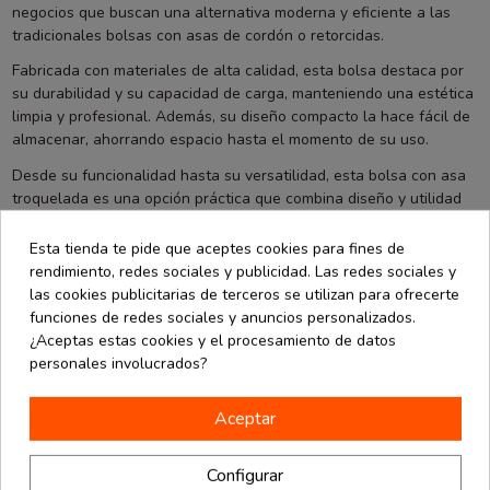
negocios que buscan una alternativa moderna y eficiente a las
tradicionales bolsas con asas de cordón o retorcidas.
Fabricada con materiales de alta calidad, esta bolsa destaca por
su durabilidad y su capacidad de carga, manteniendo una estética
limpia y profesional. Además, su diseño compacto la hace fácil de
almacenar, ahorrando espacio hasta el momento de su uso.
Desde su funcionalidad hasta su versatilidad, esta bolsa con asa
troquelada es una opción práctica que combina diseño y utilidad
para satisfacer las necesidades de tu negocio o evento.¡Asegúrate
de que tus productos destaquen con esta solución de embalaje
Esta tienda te pide que aceptes cookies para fines de
eficiente y atractiva!
rendimiento, redes sociales y publicidad. Las redes sociales y
las cookies publicitarias de terceros se utilizan para ofrecerte
funciones de redes sociales y anuncios personalizados.
¿Aceptas estas cookies y el procesamiento de datos
personales involucrados?
También podría interesarle
Aceptar
Configurar