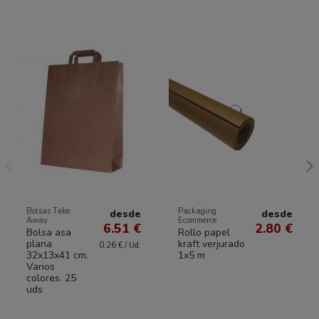
Bolsas Take
Packaging
desde
desde
Away
Ecommerce
6.51 €
2.80 €
Bolsa asa
Rollo papel
plana
kraft verjurado
0.26 € / Ud.
32x13x41 cm.
1x5 m
Varios
colores. 25
uds