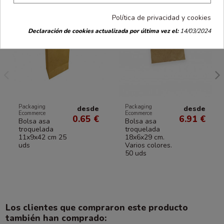
Política de privacidad y cookies
Declaración de cookies actualizada por última vez el:
14/03/2024
Packaging
Packaging
desde
desde
Ecommerce
Ecommerce
0.65 €
6.91 €
Bolsa asa
Bolsa asa
troquelada
troquelada
11x9x42 cm 25
18x6x29 cm.
uds
Varios colores.
50 uds
Los clientes que compraron este producto
también han comprado: