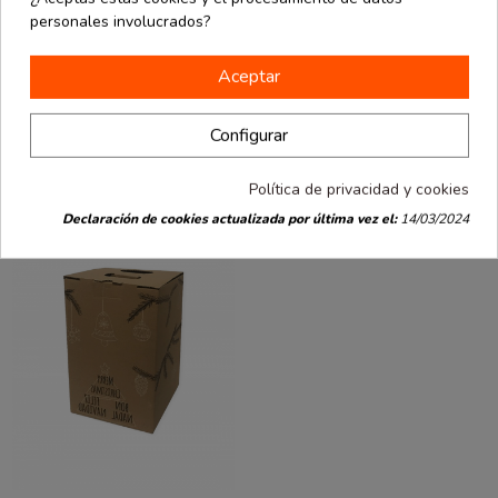
personales involucrados?
Packaging Ecommerce
Packaging Ecommerce
desde
desde
Caja lote
Caja lote
Aceptar
1.87 €
2.31 €
estampada para
estampada para
4 botellas
6 botellas
23,4x17,7x35,8
33x17,7x35,5 cm
Configurar
cm
Política de privacidad y cookies
Declaración de cookies actualizada por última vez el:
14/03/2024