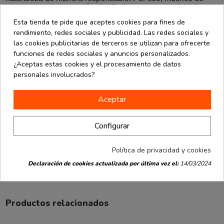
nuestros productos están diseñados para ser reciclables y
respetuosos con el medio ambiente. Así, puedes disfrutar de
Esta tienda te pide que aceptes cookies para fines de
tu picnic sabiendo que estás cuidando del entorno que te
rendimiento, redes sociales y publicidad. Las redes sociales y
rodea.
las cookies publicitarias de terceros se utilizan para ofrecerte
Recuerda que organizar un picnic perfecto es sencillo con
funciones de redes sociales y anuncios personalizados.
la ayuda de La bolsera. Así que este verano, prepárate para
¿Aceptas estas cookies y el procesamiento de datos
salir, disfrutar del sol y compartir momentos especiales con
personales involucrados?
tus seres queridos con nuestros productos de alta calidad y
sostenibles.
Aceptar
Configurar
Share this post
Política de privacidad y cookies
TWITTER
FACEBOOK
PINTEREST
Declaración de cookies actualizada por última vez el:
14/03/2024
Productos relacionados