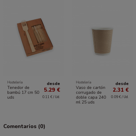
Hostelería
Hostelería
desde
desde
Tenedor de
Vaso de cartón
5.29 €
2.31 €
bambú 17 cm 50
corrugado de
uds
doble capa 240
0.11 € / Ud.
0.09 € / Ud.
ml 25 uds
Comentarios (0)