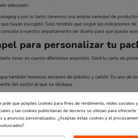
tado adecuado.
kaging y por lo tanto tenemos una amplia variedad de producto
que hayas escogido. Solo tendrás que seguir las indicaciones de 
a consulta a nuestro departamento de diseño para que pueda ase
apel para personalizar tu pa
tante tener en cuenta diferentes aspectos. Será tu carta de pres
que también tenemos envases de plástico y cartón. Es uno de los
ente del sector al que se dedique.
para personalizarlas con tu logo:
e pide que aceptes cookies para fines de rendimiento, redes sociales y
 que formen parte de tu negocio están representando tu marca. Po
iales y las cookies publicitarias de terceros se utilizan para ofrecerte
a preocupada por el medio ambiente.
es y anuncios personalizados. ¿Aceptas estas cookies y el procesamie
nvolucrados?
que se pueden utilizar para transportar cualquier producto, ya q