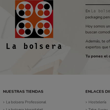
En
La bols
packaging pens
Hoy somos un 
buscan comodid
Además, te of
expertos que t
Tu pones el 
NUESTRAS TIENDAS
ENLACES D
La bolsera Professional
Hostelería
La bolsera Hospitalet
Take Away