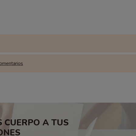
comentarios
 CUERPO A TUS
ONES