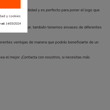
una gran versatilidad y es perfecto para poner el logo que
idad y cookies
 el:
14/03/2024
puedes personalizar, también tenemos envases de diferentes
erentes ventajas de manera que podrás beneficiarte de un
ea el mejor. ¡Contacta con nosotros, si necesitas más