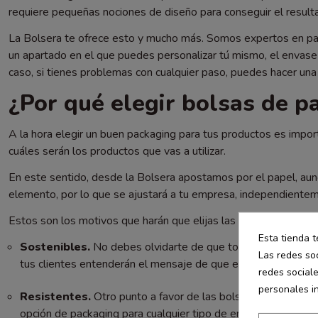
requiere pequeñas nociones de diseño para conseguir el resul
La Bolsera te ofrece esto y mucho más. Somos expertos en pac
un apartado en el que puedes personalizar tú mismo, el envase 
caso, si tienes problemas con cualquier paso, puedes hacer un
¿Por qué elegir bolsas de p
A la hora elegir un buen packaging para tus productos es impor
cuáles serán los productos que vas a utilizar.
En este sentido, desde la Bolsera apostamos por el papel, aun
elemento, por lo que se ajustará a tu empresa, independientem
Estos son los motivos que harán que elijas las bolsas de papel 
Esta tienda t
Sostenibles.
No debes olvidarte de que todos los elementos
Las redes soc
tus clientes entenderán el mensaje de que eres una empres
redes social
personales i
Resistentes.
Otro punto a favor de las bolsas de papel es 
opción de packaging para cualquier tipo de empresa.