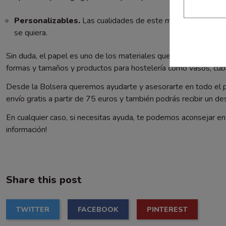
Personalizables.
Las cualidades de este material hacen que
se quiera.
Sin duda, el papel es uno de los materiales que ofrece más p
formas y tamaños y productos para hostelería como vasos, cubi
Desde la Bolsera queremos ayudarte y asesorarte en todo el p
envío gratis a partir de 75 euros y también podrás recibir un d
En cualquier caso, si necesitas ayuda, te podemos aconsejar e
información!
Share this post
TWITTER
FACEBOOK
PINTEREST