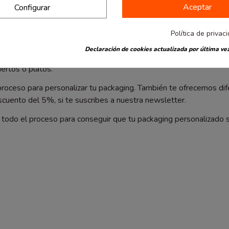
Aceptar
Configurar
 sea de los mejores para poder hacer impresión sobre él. Ofrece 
Política de privac
Declaración de cookies actualizada por última vez
osibilidades. Además, en la Bolsera no solo tenemos bolsas que 
ertos o platos.
roceso para personalizar tu packaging. También te ofrecemos dif
escuento del 5%, si te suscribes a nuestra newsletter.
n todo el proceso para conseguir que tu
packaging personalizado
s