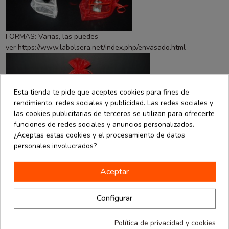
FORMAS: Varias, las puedes
ver
https://www.labolsera.net/index.php/envasado.html
Esta tienda te pide que aceptes cookies para fines de
rendimiento, redes sociales y publicidad. Las redes sociales y
las cookies publicitarias de terceros se utilizan para ofrecerte
funciones de redes sociales y anuncios personalizados.
¿Aceptas estas cookies y el procesamiento de datos
personales involucrados?
Aceptar
Y aún tenemos medidas desde muy pequeñitas hasta las más
grandes, si no encuentras la medida o el color, podrás solicitarlas,
tardarán un poco pero las tendrás seguro.
Configurar
En nuestra página Web
https://www.labolsera.net/
se venden por
cantidad, pero si vas a nuestras tiendas las puedes conseguir por
Política de privacidad y cookies