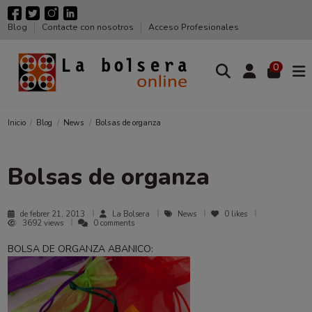
Blog
Contacte con nosotros
Acceso Profesionales
0
Inicio
Blog
News
Bolsas de organza
Bolsas de organza
de febrer 21, 2013
La Bolsera
News
0
likes
3692 views
0 comments
BOLSA DE ORGANZA ABANICO: