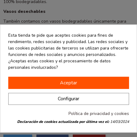
100% biodegradables.
Vasos desechables
También contamos con vasos biodegradables únicamente para
bebidas frías y vasos 100% reciclables para bebidas calientes.
¡Ponte perdido sin miedo comiendo con nuestros artículos
Esta tienda te pide que aceptes cookies para fines de
desechables! Disfruta de este delicioso plato sin preocupaciones
rendimiento, redes sociales y publicidad. Las redes sociales y
más allá de que se acaben los calçots. Todos nuestros artículos
las cookies publicitarias de terceros se utilizan para ofrecerte
podrás utilizarlos también para otras reuniones donde la atracción
funciones de redes sociales y anuncios personalizados.
principal sea ¡comer! Si precisas de más información sobre
¿Aceptas estas cookies y el procesamiento de datos
nuestros artículos, puedes llamarnos al 933 171 428 o rellenar
personales involucrados?
nuestro
formulario de contacto
y te responderemos rápidamente.
En nuestra
eCommerce
encontrarás todo lo que necesites, pero si
Aceptar
quieres consultarnos cualquier cosa en persona, no dudes en
pasarte por nuestras tiendas físicas, ubicadas en diferentes
Configurar
puntos de Barcelona y alrededores. ¡Te esperamos!
Política de privacidad y cookies
Declaración de cookies actualizada por última vez el:
14/03/2024
Share this post