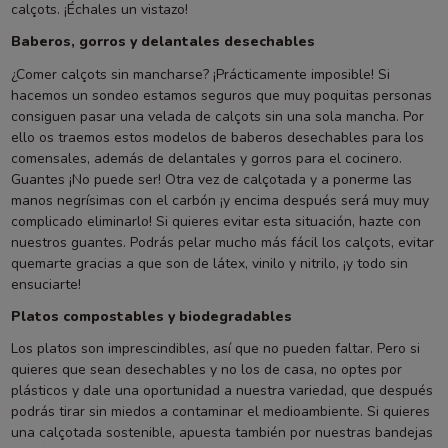
calçots. ¡Échales un vistazo!
Baberos, gorros y delantales desechables
¿Comer calçots sin mancharse? ¡Prácticamente imposible! Si
hacemos un sondeo estamos seguros que muy poquitas personas
consiguen pasar una velada de calçots sin una sola mancha. Por
ello os traemos estos modelos de baberos desechables para los
comensales, además de delantales y gorros para el cocinero.
Guantes
¡No puede ser! Otra vez de calçotada y a ponerme las
manos negrísimas con el carbón ¡y encima después será muy muy
complicado eliminarlo! Si quieres evitar esta situación, hazte con
nuestros guantes. Podrás pelar mucho más fácil los calçots, evitar
quemarte gracias a que son de látex, vinilo y nitrilo, ¡y todo sin
ensuciarte!
Platos compostables y biodegradables
Los platos son imprescindibles, así que no pueden faltar. Pero si
quieres que sean desechables y no los de casa, no optes por
plásticos y dale una oportunidad a nuestra variedad, que después
podrás tirar sin miedos a contaminar el medioambiente. Si quieres
una calçotada sostenible, apuesta también por nuestras bandejas